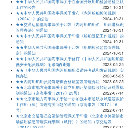
★★中华人民共和国海事局关于在全国开展船舶检验通检互认
工作的公告
2024-10-31
★★中华人民共和国海事局关于发布《内河船舶检验规则
（2024）》的公告
2024-10-31
★★交通运输部海事局关于印发《内河船舶船名、船籍港标识
管理办法》的通知
2024-10-31
★★中华人民共和国海事局关于印发《船舶登记工作规程》的
通知
2024-10-31
★★中华人民共和国海事局关于印发《船舶检验监督管理规
定》的通知
2024-10-31
★★中华人民共和国海事局关于修订《中华人民共和国船舶最
低安全配员规则》附录3的通知
2023-05-25
★★《中华人民共和国内河船舶船员适任考试和发证规则》实
施办法
2023-05-25
★★内河船舶船员特殊培训合格证签发管理办法
2023-05-25
★★北京市地方海事局关于建立船舶污染物接收转运及处置机
制的通知（京海事发〔2017〕23号）
2022-07-14
★★北京市地方海事局关于进一步加强本市通航水域巡逻救护
工作船（艇）管理有关问题的通知（京海事发〔2017〕16
号）
2022-07-14
★北京市交通委员会运输管理局关于印发《北京市水路运输市
场信用信息管理实施细则（试行）》的通知（京交运发
〔2017〕522号）
2022-07-14