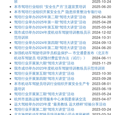
班
2025-10-24
本市驾培行业组织 “安全生产月”主题宣贯培训
2025-06-20
本市驾培行业组织开展安全生产 隐患排查整治专项行动
驾培行业举办2025年第二期“驾培大讲堂”活动
2025-04-30
驾培行业举办2025年第一期“驾培大讲堂”活动
2025-04-28
驾培行业举办2024年第五期“驾培大讲堂”活动
2025-03-04
我市成功举办2024年度机动车驾驶培训教练员示
2024-12-02
范培训班
2024-10-31
驾培行业举办2024年第四期“驾培大讲堂”活动
2024-09-13
驾培行业举办2024年第二期“驾培大讲堂”活动
2024-06-20
加强机动车驾驶培训学员权益保护— 市交通委发布《北京市
机动车驾驶员 培训预付费监管办法（试行）》
2024-06-11
驾培行业开展第六期“驾培大讲堂”活动
2023-11-29
我市成功举办2023年度机动车驾驶培训教练员示范培训班
驾培行业开展第五期“驾培大讲堂”活动
2023-10-30
驾培行业开展第四期“驾培大讲堂”活动
2023-09-28
本市机动车驾驶员培训行业组织开展安全生产专
2023-08-01
题培训
2023-06-19
驾培行业开展第三期“驾培大讲堂”活动
2023-05-24
杭州市道路运输管理服务中心来我委座谈交流
2023-04-07
远大驾校举办2023年度 “最美教练 远大榜样”经验分享活动
驾培行业开展第二期“驾培大讲堂”活动
2023-03-24
北京海驾机动车驾驶员培训有限公司全杰班被授
2023-03-24