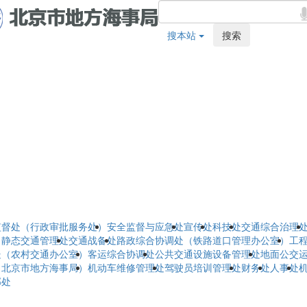
搜本站
搜索
监督处（行政审批服务处）
安全监督与应急处
宣传处
科技处
交通综合治理
）
静态交通管理处
交通战备处
路政综合协调处（铁路道口管理办公室）
工
处（农村交通办公室）
客运综合协调处
公共交通设施设备管理处
地面公交
（北京市地方海事局）
机动车维修管理处
驾驶员培训管理处
财务处
人事处
部处