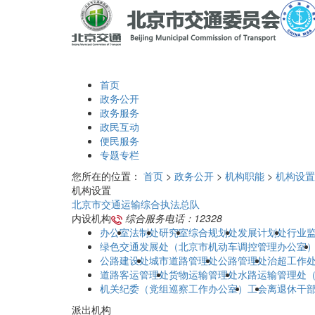
首页
政务公开
政务服务
政民互动
便民服务
专题专栏
您所在的位置：
首页
>
政务公开
>
机构职能
>
机构设置
机构设置
北京市交通运输综合执法总队
内设机构
综合服务电话：12328
办公室
法制处
研究室
综合规划处
发展计划处
行业
绿色交通发展处（北京市机动车调控管理办公室
公路建设处
城市道路管理处
公路管理处
治超工作
道路客运管理处
货物运输管理处
水路运输管理处
机关纪委（党组巡察工作办公室）
工会
离退休干
派出机构