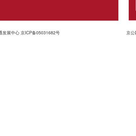
通发展中心
京ICP备05031682号
京公网