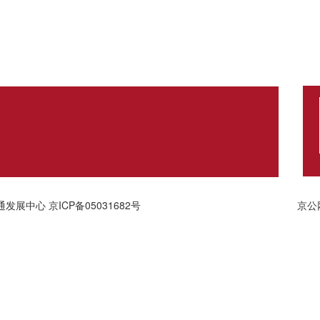
通发展中心
京ICP备05031682号
京公网