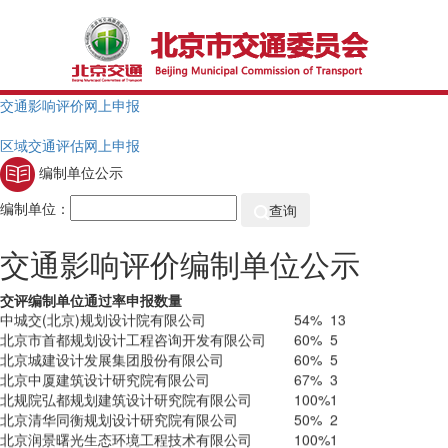
北京中设泛华工程咨询有限公司
0
0
北京康顺通工程项目管理有限公司
0
0
中京方正(北京)工程技术有限公司
0
0
国家发展和改革委员会综合运输研究所
50%
2
北京中环沃特环保科技有限公司
43%
7
交通影响评价网上申报
南京市城市与交通规划设计研究院股份有限公司
100%
4
北京市市政工程设计研究总院有限公司
50%
2
区域交通评估网上申报
北京凯盛祥云工程设计咨询有限公司
78%
9
北京广信智能科技有限公司
50%
2
编制单位公示
中鼎华创工程技术集团有限公司
50%
2
中外建华诚（北京）工程设计咨询有限公司
100%
1
编制单位：
查询
北京坤亿迅捷交通技术咨询有限公司
50%
2
中国建筑设计研究院有限公司
50%
2
交通影响评价编制单位公示
中咨海外咨询有限公司
100%
1
中城交(北京)规划设计院有限公司
54%
13
交评编制单位
通过率
申报数量
北京市首都规划设计工程咨询开发有限公司
60%
5
北京城建设计发展集团股份有限公司
60%
5
北京中厦建筑设计研究院有限公司
67%
3
北规院弘都规划建筑设计研究院有限公司
100%
1
国咨（北京）规划设计有限公司
41%
29
北京清华同衡规划设计研究院有限公司
50%
2
南京市城市与交通规划设计研究院股份有限公司
0
2
北京润景曙光生态环境工程技术有限公司
100%
1
北京海路达工程设计有限公司
83%
6
北京岩鼎工程有限责任公司
0
2
北京华亿嘉图工程设计有限公司
33%
4
中招鼎华（北京）工程咨询有限公司
50%
2