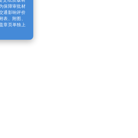
保障审批材
通影响评价
表、附图、
章页单独上