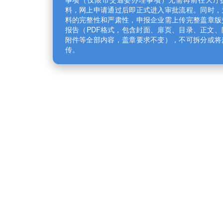
料，网上申请通过后即正式进入审批流程。同时，为
料的完整性和严肃性，申报企业需上传完整盖章版交
报告（PDF格式，包含封面、扉页、目录、正文、附
附件等全部内容，盖章要求不变），不可拆分或将盖
传。