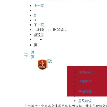
上一页
1
2
3
下一页
共
34
页，共
15422
条，
跳转至
页
上一页
下一页
联系我们
|
法律声明
|
网站地图
|
意见建议
主办单位：北京市交通委员会
技术支持：北京市智慧交