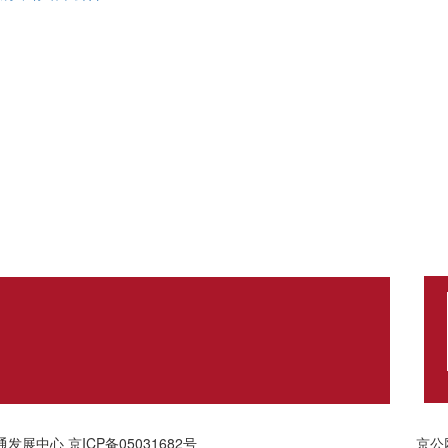
通发展中心
京ICP备05031682号
京公网