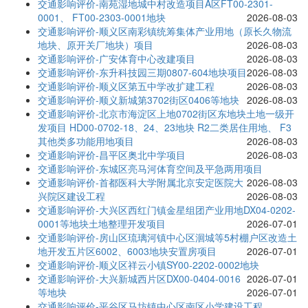
交通影响评价-南苑湿地城中村改造项目A区FT00-2301-
0001、 FT00-2303-0001地块
2026-08-03
交通影响评价-顺义区南彩镇统筹集体产业用地（原长久物流
地块、原开关厂地块）项目
2026-08-03
交通影响评价-广安体育中心改建项目
2026-08-03
交通影响评价-东升科技园三期0807-604地块项目
2026-08-03
交通影响评价-顺义区第五中学改扩建工程
2026-08-03
交通影响评价-顺义新城第3702街区0406等地块
2026-08-03
交通影响评价-北京市海淀区上地0702街区东地块土地一级开
发项目 HD00-0702-18、24、23地块 R2二类居住用地、 F3
其他类多功能用地项目
2026-08-03
交通影响评价-昌平区奥北中学项目
2026-08-03
交通影响评价-东城区亮马河体育空间及平急两用项目
交通影响评价-首都医科大学附属北京安定医院大
2026-08-03
兴院区建设工程
2026-08-03
交通影响评价-大兴区西红门镇金星组团产业用地DX04-0202-
0001等地块土地整理开发项目
2026-07-01
交通影响评价-房山区琉璃河镇中心区洄城等5村棚户区改造土
地开发五片区6002、6003地块安置房项目
2026-07-01
交通影响评价-顺义区祥云小镇SY00-2202-0002地块
交通影响评价-大兴新城西片区DX00-0404-0016
2026-07-01
等地块
2026-07-01
交通影响评价-平谷区马坊镇中心区南区小学建设工程