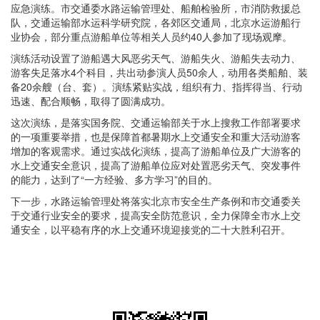
应急演练。市交通委水路运输管理处、船舶检验所，市消防救援总
队，交通运输部水运科学研究院，各郊区交通局，北京水运游船行
业协会，部分重点游船单位等相关人员约40人参加了现场观摩。
演练活动设置了游船遇大风恶劣天气、游船失火、游船失去动力、
游客失足落水4个科目，共出动参演人员50余人，动用各类船舶、装
备20余艘（台、套）。演练紧贴实战，组织有力、指挥得当、行动
迅速、配合顺畅，取得了圆满成功。
这次演练，是落实国务院、交通运输部关于水上搜救工作部署要求
的一项重要举措，也是保障首都暑期水上交通安全和重大活动游客
增加的客观需求。通过实战化演练，提高了游船单位及广大游客的
水上交通安全意识，提高了游船单位应对处置恶劣天气、突发事件
的能力，达到了“一方经验、多方学习”的目的。
下一步，水路运输管理处将落实北京市安全生产条例和市交通委关
于交通行业安全的要求，提高安全防范意识，全力保障全市水上交
通安全，以平稳有序的水上交通环境迎接党的二十大胜利召开。