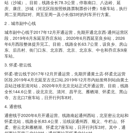
站（沙城）。目前，线路全长78.3公里，停靠南口、八达岭、延
庆、康庄、沙城（河北区段按照铁路票制票价计费）5座车站，执行
周二至周四2对、周五至周一及小长假3对的列车开行方案。
2．城市副中心线
城市副中心线于2017年12月开通运营，先期开通北京西-通州运营区
段，2019年6月东延至乔庄东站，2020年6月西延至良乡站，2026
年6月西段整体提升完工。目前，线路全长63.7公里，设良乡、房山
东、后吕村、衙门口东、北京西、北京、北京东、中仓和乔庄东9座
车站。
3. 怀柔-密云线
怀柔-密云线于2017年12月开通运营，先期开通黄土店-怀柔北运营
区段,2019年4月北延至古北口站,2019年12月市内始发终到站由黄土
店站迁移至清河站，2020年9月北京北站正式开通运营。目前，线路
全长144.6公里，设北京北、清河、昌平北、雁栖湖、怀柔北、黑山
寺、古北口7座车站，日开行列车8对。
4. 通密线
通密线于2020年6月开通运营。线路南起通州西站，北至密云北站和
怀柔北站，线路全长83.4公里，沿线设通州西、顺义、牛栏山、怀
柔、密云北和雁栖湖、怀柔北7座车站，日开行列车3对。其中，通