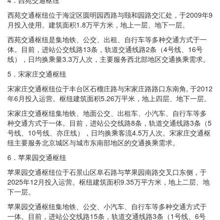
4．西苑交通枢纽
西苑交通枢纽位于海淀区圆明园西路与颐和园路交汇处，于2009年9
月投入使用。建筑面积1.8万平方米，地上一层、地下一层。
西苑交通枢纽是集地铁、公交、出租、自行车等多种交通方式于一
体。目前，进站公交线路13条，轨道交通线路2条（4号线、16号
线），日均换乘量3.3万人次，主要服务西北部地区交通换乘需求。
5．宋家庄交通枢纽
宋家庄交通枢纽位于丰台区石榴庄路与宋家庄路路口东南角, 于2012
年6月投入运营。枢纽建筑面积5.26万平米，地上四层、地下一层。
宋家庄交通枢纽集地铁、地面公交、出租车、小汽车、自行车等多
种交通方式于一体。目前，进站公交线路8条，轨道交通线路3条（5
号线、10号线、亦庄线），日均换乘客流4.5万人次。宋家庄交通枢
纽主要服务北京城区与城市东南部地区的交通换乘需求。
6．苹果园交通枢纽
苹果园交通枢纽位于石景山区阜石路与苹果园南路交叉口东侧，于
2025年12月投入运营。枢纽建筑面积9.35万平方米，地上二层、地
下一层。
苹果园交通枢纽集地铁、公交、小汽车、自行车等多种交通方式于
一体。目前，进站公交线路15条，轨道交通线路3条（1号线、6号