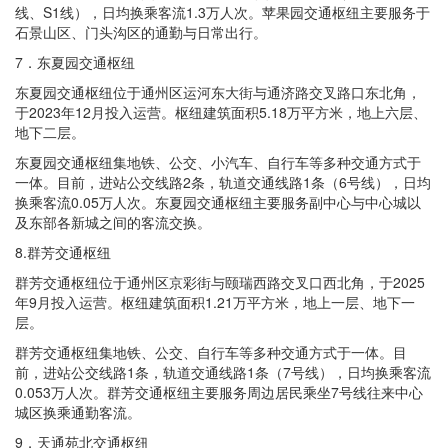
线、S1线），日均换乘客流1.3万人次。苹果园交通枢纽主要服务于
石景山区、门头沟区的通勤与日常出行。
7．东夏园交通枢纽
东夏园交通枢纽位于通州区运河东大街与通济路交叉路口东北角，
于2023年12月投入运营。枢纽建筑面积5.18万平方米，地上六层、
地下二层。
东夏园交通枢纽集地铁、公交、小汽车、自行车等多种交通方式于
一体。目前，进站公交线路2条，轨道交通线路1条（6号线），日均
换乘客流0.05万人次。东夏园交通枢纽主要服务副中心与中心城以
及东部各新城之间的客流交换。
8.群芳交通枢纽
群芳交通枢纽位于通州区京彩街与颐瑞西路交叉口西北角，于2025
年9月投入运营。枢纽建筑面积1.21万平方米，地上一层、地下一
层。
群芳交通枢纽集地铁、公交、自行车等多种交通方式于一体。目
前，进站公交线路1条，轨道交通线路1条（7号线），日均换乘客流
0.053万人次。群芳交通枢纽主要服务周边居民乘坐7号线往来中心
城区换乘通勤客流。
9．天通苑北交通枢纽