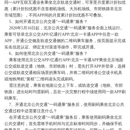
同一APP互联互通业务乘坐北京轨道交通时，可享受月度累计折扣优
惠（累计折扣优惠不含首都机场线、大兴机场线、市郊铁路非北京
市域范围），不同APP间的月度累计折扣优惠不可叠加。
5、如何开通北京公共交通“一码通乘”服务？
2020年5月16日起，北京公共交通“一码通乘”服务全面上线运行。
乘客可登录北京公交APP/亿通行APP/北京一卡通APP中任意一款
APP，开通公交侧及轨道交通侧的二维码乘车服务，按页面提示完成
实名信息认证、绑定支付渠道等操作，即完成开通。
6、如何使用北京公共交通“一码通乘”服务？
乘客使用北京公交APP/亿通行APP/北京一卡通APP乘坐北京地面
公交或轨道交通（地铁、市郊铁路）时，需先打开APP并登录，选择
公交或轨道交通相应场景的乘车码，并将二维码对准公交读卡机具
或地铁闸机“黄框”二维码读头完成刷码。
需注意的是，乘客在地面公交上下车，或轨道交通（地铁、市郊
铁路）进出站时均需刷码，且在一次完整行程中须使用同一款APP刷
码乘车。
7、开通北京公共交通“一码通乘”服务后，使用刷码乘坐北京公共
交通过程中还需要注意什么？
在开通北京公共交通“一码通乘”服务后，乘客使用刷码乘坐北京
公共交通时，首先需将手机时间与北京标准时间同步，并确保手机