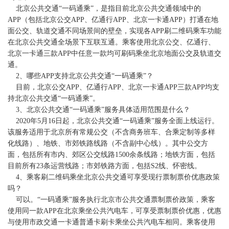
北京公共交通“一码通乘”，是指目前北京公共交通领域中的
APP（包括北京公交APP、亿通行APP、北京一卡通APP）打通在地
面公交、轨道交通不同场景间的壁垒，实现各APP刷二维码乘车功能
在北京公共交通全场景下互联互通。乘客使用北京公交、亿通行、
北京一卡通三款APP中任意一款均可刷码乘坐北京地面公交及轨道交
通。
2、哪些APP支持北京公共交通“一码通乘”？
目前，北京公交APP、亿通行APP、北京一卡通APP三款APP均支
持北京公共交通“一码通乘”。
3、北京公共交通“一码通乘”服务具体适用范围是什么？
2020年5月16日起，北京公共交通“一码通乘”服务全面上线运行。
该服务适用于北京所有常规公交（不含商务班车、合乘定制等多样
化线路）、地铁、市郊铁路线路（不含副中心线）。其中公交方
面，包括所有市内、郊区公交线路1500余条线路；地铁方面，包括
目前所有23条运营线路；市郊铁路方面，包括S2线、怀密线。
4、乘客刷二维码乘坐北京公共交通可享受现行票制票价优惠政策
吗？
可以。“一码通乘”服务执行北京市公共交通票制票价政策，乘客
使用同一款APP在北京乘坐公共汽电车，可享受票制票价优惠，优惠
与使用市政交通一卡通普通卡刷卡乘坐公共汽电车相同。乘客使用