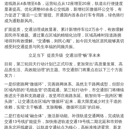
道线路从4条增至6条，运营站点从12座增至20座，轨道出行便捷度
显著提高。优化调整60余条公交线路，新增社区微循环公交等，有
力促进了“最后一公里”接驳。开通国内首条自行车专用路，绿色骑行
成为通勤新风尚。
扩面提质，交通治理成效显著。累计新增停车位2万余个，有效缓解
居民停车难题。通过重点区域的精细化治理，区域高峰时段道路拥
堵得到有效缓解。“交通畅，则民心顺”，如今回天地区居民能够真切
感受到交通提质与民生幸福的同频共振。
立足当下
提质升级
交通治理“畅”享未来
目前，第三轮
回天行动计划
已正式印发，更加突出“高质量发展、高
品质生活、高效能治理”的主题。市交通部门将重点在以下三个方面
发力：
一是织密路网“微循环”，完善路网体系。虽然主干路网成型，但部分
区域内部的“毛细血管”仍需疏通。第三轮行动中，市交通部门将继续
推进次干路和支路建设，攻坚
邓庄南路东延
、航智街等一批跨区“断
头路”，让交通流在区域内“微循环”起来，最大限度减少对主干道的
依赖，实现“主干畅通、支脉顺畅、微循环活跃”的目标。
二是打造站城“融合体”，激活新动能。补强轨道交通网络，完成轨道
交通13号线扩能提升，加快推进轨道交通19号线二期北延和市郊铁
路东北环线建设。以轨道交通站点为核心，高标准推进霍营、
新龙