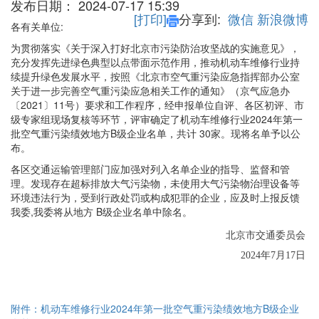
发布日期：
2024-07-17 15:39
[打印]
分享到:
微信
新浪微博
各有关单位:
为贯彻落实《关于深入打好北京市污染防治攻坚战的实施意见》，
充分发挥先进绿色典型以点带面示范作用，推动机动车维修行业持
续提升绿色发展水平，按照《北京市空气重污染应急指挥部办公室
关于进一步完善空气重污染应急相关工作的通知》（京气应急办
〔2021〕11号）要求和工作程序，经申报单位自评、各区初评、市
级专家组现场复核等环节，评审确定了机动车维修行业2024年第一
批空气重污染绩效地方B级企业名单，共计 30家。现将名单予以公
布。
各区交通运输管理部门应加强对列入名单企业的指导、监督和管
理。发现存在超标排放大气污染物，未使用大气污染物治理设备等
环境违法行为，受到行政处罚或构成犯罪的企业，应及时上报反馈
我委,我委将从地方 B级企业名单中除名。
北京市交通委员会
2024
年7月17日
附件：机动车维修行业2024年第一批空气重污染绩效地方B级企业