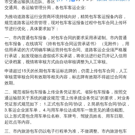
市交通运输执法总队、各区
交通局、各运输管理分局，各包车客运企业:
为推动道路客运行业营商环境持续向好，精简包车客运报备内容，
规范道路客运经营管理，现对包车客运报备过程中包车合同上传环
节进行优化，具体要求如下：
一、市内普通包车报备，对包车合同的要求采用承诺制。市内普通
包车报备，在线填写 《持有包车合同运营承诺书》 （见附件），用
信用承诺的方式明确车辆运营持包车合同。道路客运企业须严格履
行承诺，如发现做出虚假或不实承诺，将依法进行处罚并记入信用
记录档案，视情将审核方式由自动审核调整为人工审核。
申请超过15天的长期包车客运标志牌的，仍需上传包车合同，人工
审核需审核合同有效期等相关内容，标志牌有效期不得超过合同有
效期。
二、规范省际包车报备上传业务凭证形式。省际包车报备，按照交
通运输部关于系统的建设规范“需上传承揽业务凭证”的要求，对业务
凭证形式规范如下： 1.正式包车合同/协议， 2.简易包车合同/协议，
3.客运企业派车单， 4.与用车单位达成用车一致意见的通信截图。
以上形式需包含用车单位名称、车牌号、驾驶员姓名、用车日期、
起讫点等内容。
三、市内旅游包车仍以电子行程单为准，不做调整。市内旅游包车