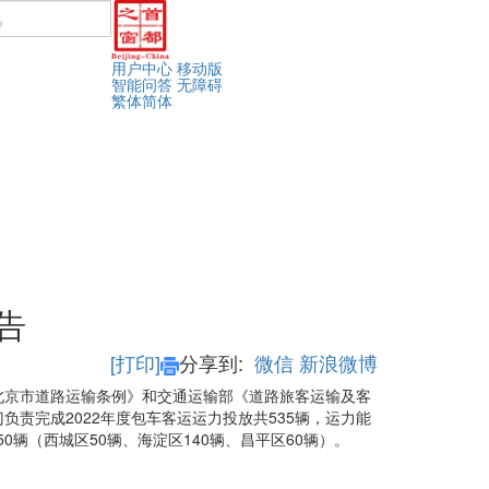
用户中心
移动版
智能问答
无障碍
繁体
简体
告
[打印]
分享到:
微信
新浪微博
北京市道路运输条例》和交通运输部《道路旅客运输及客
责完成2022年度包车客运运力投放共535辆，运力能
0辆（西城区50辆、海淀区140辆、昌平区60辆）。