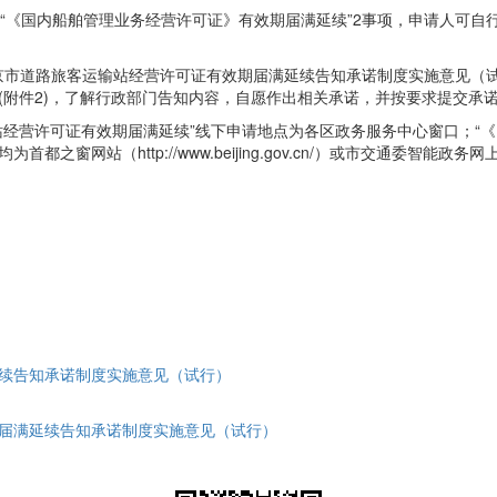
和“《国内船舶管理业务经营许可证》有效期届满延续”2事项，申请人可
京市道路旅客运输站经营许可证有效期届满延续告知承诺制度实施意见（试
(附件2)，了解行政部门告知内容，自愿作出相关承诺，并按要求提交承
站经营许可证有效期届满延续”线下申请地点为各区政务服务中心窗口；“
ttp://www.beijing.gov.cn/）或市交通委智能政务网上办事平台（http
延续告知承诺制度实施意见（试行）
期届满延续告知承诺制度实施意见（试行）