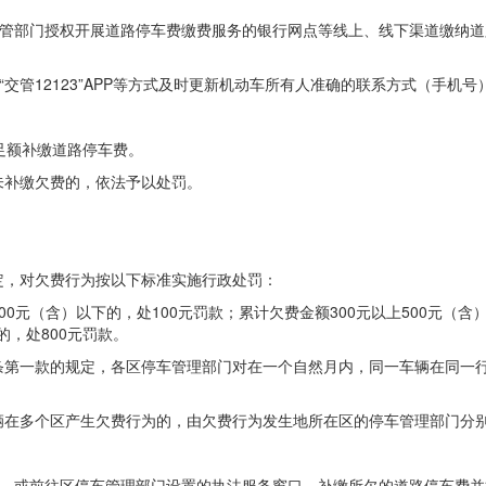
通主管部门授权开展道路停车费缴费服务的银行网点等线上、线下渠道缴纳
过“交管12123”APP等方式及时更新机动车所有人准确的联系方式（手
足额补缴道路停车费。
未补缴欠费的，依法予以处罚。
定，对欠费行为按以下标准实施行政处罚：
元（含）以下的，处100元罚款；累计欠费金额300元以上500元（含）以
的，处800元罚款。
第一款的规定，各区停车管理部门对在一个自然月内，同一车辆在同一行
辆在多个区产生欠费行为的，由欠费行为发生地所在区的停车管理部门分
功能，或前往区停车管理部门设置的执法服务窗口，补缴所欠的道路停车费