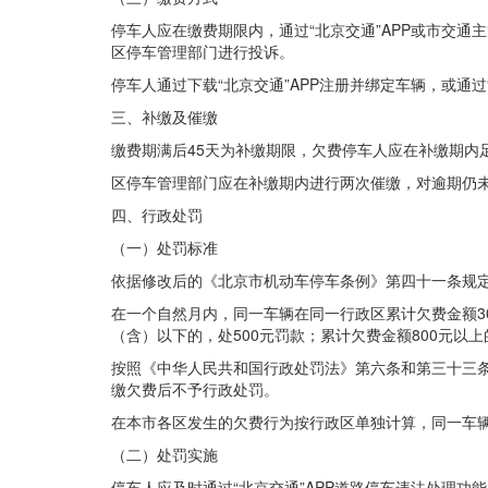
停车人应在缴费期限内，通过“北京交通”APP或市交
区停车管理部门进行投诉。
停车人通过下载“北京交通”APP注册并绑定车辆，或通
三、补缴及催缴
缴费期满后45天为补缴期限，欠费停车人应在补缴期内
区停车管理部门应在补缴期内进行两次催缴，对逾期仍
四、行政处罚
（一）处罚标准
依据修改后的《北京市机动车停车条例》第四十一条规
在一个自然月内，同一车辆在同一行政区累计欠费金额300
（含）以下的，处500元罚款；累计欠费金额800元以上
按照《中华人民共和国行政处罚法》第六条和第三十三条
缴欠费后不予行政处罚。
在本市各区发生的欠费行为按行政区单独计算，同一车
（二）处罚实施
停车人应及时通过“北京交通”APP道路停车违法处理