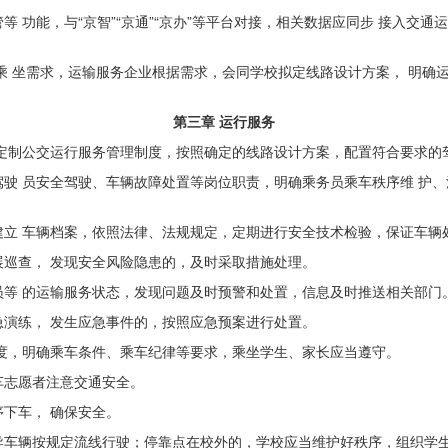
 功能，与“京智”“京通”“京办”等平台对接，相关数据应同步 接入交
乘 坐需求，运输服务企业根据需求，会同学校拟定线路设计方案， 明确
第三章 运行服务
定
制公交运行服务管理制度，按照确定的线路设计方案，配
置符合
要求的
驶 员安全驾驶、车辆故障处置等岗位职责，明确乘务员乘车秩序维 护
立 车辆档案，依照法律、法规规定，定期进行安全技术检验，保证
车辆
展巡
查， 发现安全风险隐患的，及时采取措施处理。
等 的运输服务状态，发现问题及时预警和处置，信息及时推送相关
部门
急演
练，
发生应急事件的，按照应急预案进行处置。
度，
明确乘车条件、乘车纪律等要求，乘坐学生、家长应当遵守。
车志
愿者注意交通安全。
序下
车，
确保安全。
导车
辆按规定流线行驶；停靠点在校外的，学校应当维护好秩序，组
织学