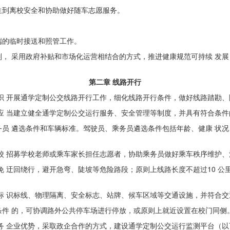
生到离校
安全和协助做好随车志愿服务。
端的
临时接送和照管工作。
， 采用政府补贴和市场化运营相结合的方式，推进健康规范可持续 发
第二章 线路开行
织 开展通学定制公交线路开行工作，细化线路开行条件，做好线路
踏勘、
应 当建立健全通学定制公交运行服务、安全管理等制度，并具有符
合条件
员 遴选条件和车辆标准。驾驶员、乘务员遴选条件包括年龄、健康 状
校 招募学校老师或乘车家长担任志愿者，协助乘务员做好乘车秩序
维护、
免 迂回绕行，避开急弯、陡坡等危险路段；原则上线路长度不超过
10
公
标 识标线、物理隔离、安全标志、站牌、候车区域等交通设施，并
符合交
件 的，可协调路外公共停车场进行停放，或原则上就近设置在校门
同侧
务 企业优势，采取政企合作的方式，建设通学定制公交运行监测平
台（以