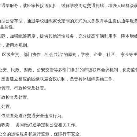
生通学服务，减轻家长接送负担，缓解学校周边交通拥堵，增强人民群众
新型公交车型，通过学校组织家长定制的方式为义务教育学生提供通学服
公益属性。
实际，加强统筹调度，提供其他运输服务，充分提高车辆利用率，降本增
管，
适用本规则。
导、 区级主责、部门协作、社会共治”的原则，学校、企业、社区、 家长
公安、民政、财政、公安交管等多部门参加的市级联席会议机制，
负责监
，应
当建立相应的区级联席会议机制，负责具体组织实施工作。
业
管理、行政检查及处置。
行政
检查及处置。
及处
置。
，依
法查处道路交通安全违法行为。
自职
责， 协同做好通学定制公交相关工作。
公交的
运输服务和运行监测，保障行车安全。