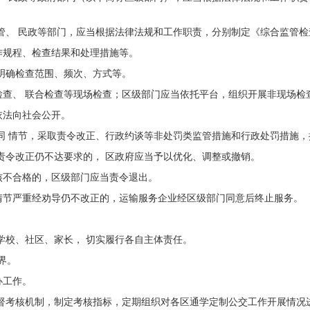
管、 民政等部门，应当根据法律法规和工作职责，分别制定《综合监
管检
作规程、
检查结果和处理措施等。
明
确检查范围、频次、方式等。
查、 联合检查等现场检查；区级部门应当依托平台，组织开展非现场
检
依法
向社会公开。
同 情节，采取责令改正、行政约谈等非处罚类监管措施和行政处罚
措施，
责
令改正仍不达要求的， 区政府应当予以优化、调整或撤销。
核不
合格的，区级部门应当责令退出。
情节严重经劝导仍不改正的，运输服务企业经区级部门同意后终止服
务。
学
校、社区、家长，
切实履行各自主体责任。
界。
办工作。
督考核机制，制定考核指标，定期组织对各区通学定制公交工作开
展情况