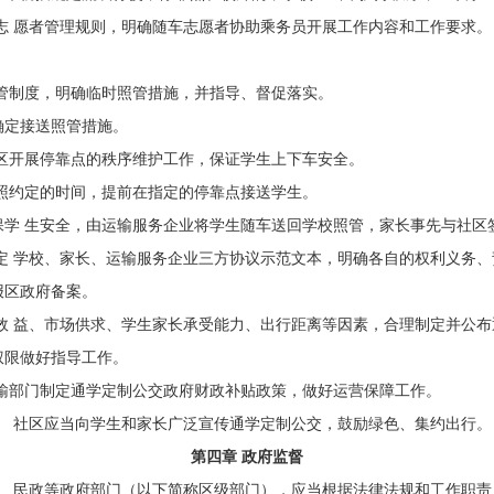
志 愿者管理规则，明确随车志愿者协助乘务员开展工作内容和工作
要求。
管
制度，明确临时照管措施，并指导、督促落实。
确定
接送照管措施。
区开
展停靠点的秩序维护工作，保证学生上下车安全。
照
约定的时间，提前在指定的停靠点接送学生。
学 生安全，由运输服务企业将学生随车送回学校照管，家长事先与
社区
定 学校、家长、运输服务企业三方协议示范文本，明确各自的权利
义务、
报区
政府备案。
效 益、市场供求、学生家长承受能力、出行距离等因素，合理制定
并公布
权限
做好指导工作。
输
部门制定通学定制公交政府财政补贴政策，做好运营保障工作。
、 社区应当向学生和家长广泛宣传通学定制公交，鼓励绿色、集约
出行。
第四章 政府监督
、 民政等政府部门（以下简称区级部门），应当根据法律法规和工作职