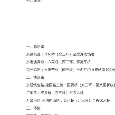
特此通告。
一、高速路
京藏高速：马甸桥（北三环）至北郊农场桥
京港澳高速：六里桥（西三环）至宛平桥
京开高速：玉泉营桥（南三环）至西红门收费站南100
二、快速路
京通快速路-建国路主路：国贸桥（东三环）至八里桥收
广渠路：双井桥（东三环）至东六环
万泉河路-圆明园西路：苏州桥（北三环）至肖家河桥
三、环路