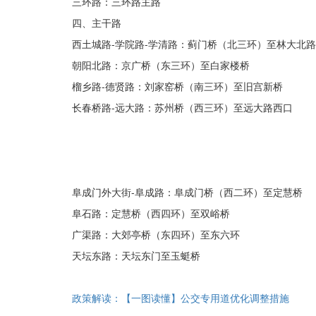
三环路：三环路主路
四、主干路
西土城路-学院路-学清路：蓟门桥（北三环）至林大北
朝阳北路：京广桥（东三环）至白家楼桥
榴乡路-德贤路：刘家窑桥（南三环）至旧宫新桥
长春桥路-远大路：苏州桥（西三环）至远大路西口
阜成门外大街-阜成路：阜成门桥（西二环）至定慧桥
阜石路：定慧桥（西四环）至双峪桥
广渠路：大郊亭桥（东四环）至东六环
天坛东路：天坛东门至玉蜓桥
政策解读：【一图读懂】公交专用道优化调整措施