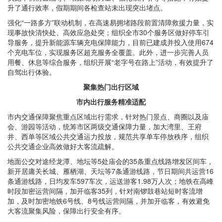
升了通行效率，假期期间各检查站未出现突出堵点。
强化“一路多方”联动机制，在高速易拥堵路段前置清障救援力量，实
现事故快清快处、高效应急处突；组织全市30个服务区做好停车引
导服务，提升新能源车辆充电保障能力，目前已建成并投入使用674
个充电车位，实现服务区超充服务全覆盖。此外，进一步完善人员
用餐、休息等综合服务，组织开展“老字号在路上”活动，有效提升了
自驾出行体验。
聚集热门出行区域
市内出行服务精准适配
市内交通保障聚焦重点区域出行需求，针对热门景点、商圈以及庙
会、游园等活动，统筹市区两级交通保障力量，加大湾里、王府
井、西单等区域公共交通运力投放，规范共享单车停放秩序，组织
公共交通企业高效做好大客流疏解。
地面公交对途经龙潭、地坛等5处庙会的35条重点线路增发区间车，
新开居庸关长城、雁栖湖、天坛等7条通游线路，节日期间共运营16
条通游线路，日均发车597车次，运送游客1.98万人次；地铁在高峰
时段加密运营间隔，加开临客35列，针对南锣鼓巷站短时客流增
加，及时加密地铁6号线、8号线运营间隔，并加开临客，有效避免
大客流聚集风险，保障出行安全有序。