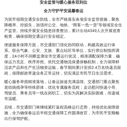
安全监管与暖心服务双到位
全力守护平安温馨春运
为筑牢假期交通安全防线，全市严格落实各项安全监管措施，聚焦
降概率、控损失，加强对公交、地铁、“两客一危一货”等领域安全生
产监管。持续开展安全隐患排查整治，累计出动4349人次开展巡查
检查，确保假期交通运行安全稳定。
便捷服务保障方面，市交通部门强化协同联动，构建高效运行体
系。联合气象、公安、文旅、重点站区等单位，实行席位制指挥调
度，24小时不间断监测全市交通运行状况，精准调配保障力量，确
保运力充足、秩序井然。依托交通物流保通保畅机制，全力保障鲜
活农产品和生产生活物资运输，春节期间累计安排2.4万名快递员留
岗，保障邮政寄递业务正常运转，切实满足市民节日生活需求。
暖心服务举措精准落地，让春运旅途充满温情。交通部门重点聚焦
老幼病残孕等特殊群体，优化专属服务流程；走访慰问快递小哥、
驾驶员、乘务员等一线在岗职工，切实为其解决实际困难，传递城
市温暖。
后续，市交通部门将继续紧盯返程高峰运行态势，持续优化保障措
施，全力确保春运后半程交通保障工作圆满收官，为市民平安顺畅
出行保驾护航。