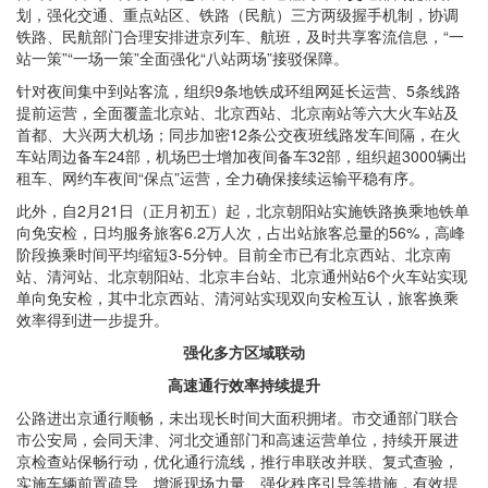
划，强化交通、重点站区、铁路（民航）三方两级握手机制，协调
铁路、民航部门合理安排进京列车、航班，及时共享客流信息，“一
站一策”“一场一策”全面强化“八站两场”接驳保障。
针对夜间集中到站客流，组织9条地铁成环组网延长运营、5条线路
提前运营，全面覆盖北京站、北京西站、北京南站等六大火车站及
首都、大兴两大机场；同步加密12条公交夜班线路发车间隔，在火
车站周边备车24部，机场巴士增加夜间备车32部，组织超3000辆出
租车、网约车夜间“保点”运营，全力确保接续运输平稳有序。
此外，自2月21日（正月初五）起，北京朝阳站实施铁路换乘地铁单
向免安检，日均服务旅客6.2万人次，占出站旅客总量的56%，高峰
阶段换乘时间平均缩短3-5分钟。目前全市已有北京西站、北京南
站、清河站、北京朝阳站、北京丰台站、北京通州站6个火车站实现
单向免安检，其中北京西站、清河站实现双向安检互认，旅客换乘
效率得到进一步提升。
强化多方区域联动
高速通行效率持续提升
公路进出京通行顺畅，未出现长时间大面积拥堵。市交通部门联合
市公安局，会同天津、河北交通部门和高速运营单位，持续开展进
京检查站保畅行动，优化通行流线，推行串联改并联、复式查验，
实施车辆前置疏导、增派现场力量、强化秩序引导等措施，有效提