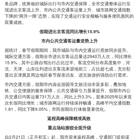
务品牌，统筹做好城际出行与市内交通保障，全市交通整体运行呈
现进出京客流上升、市内公共交通客运量上升、城市路网交通指数
下降的“两升一降”态势，实现了交通运行安全顺畅与服务便民惠民的
双重成效。
假期进出京客流同比增长15.9%
市内公共交通客运量逆势上升
据统计，春节假期期间，我市城际与市内交通运行质效同步提升。
城际交通方面，假期全市进出京客运总量达2940万人次，同比增长
15.9%，其中公路自驾出行占比过半。客流空间分布高度集中，河
北、天津、山东位列进出京客流来源地前三，占比超七成，充分彰
显出京津冀及周边地区春节探亲访友、进京旅游的强劲出行需求。
市内交通方面，假期市内庙会游园等文旅活动丰富多彩，叠加地
铁、公交便捷的服务保障，公共交通吸引力显著提升。假期市内公
共交通日均客运量731万人次，同比上升3.3%，迎来2025年以来首
次长假同比增长；城市路网运行持续保持畅通，高峰平均交通指数
1.81，同比下降9.05%，市民假期出行体验显著优化。
返程高峰保障精准高效
重点场站接驳全面升级
自2月21日（正月初五）起，我市迎来返程高峰，交通部门提前谋