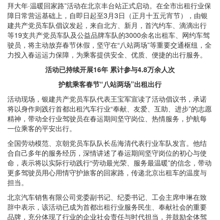
拜大年·温暖回家路”活动在北京丰台站正式启动。在全市出租行业保
障日常营运基础上，自即日起至3月3日（正月十五元宵节），由银
建共产党员车队倡议发起，来自北方、新月，首汽约车、滴滴出行
等19支共产党员车队及公益品牌车队的3000余名出租车、网约车驾
驶员，将主动放弃春节休假，坚守在“八站两场”等重要交通枢纽，全
力投入春运运力保障，为乘客提供安全、优质、便捷的出行服务。
活动已持续开展16年 累计参与4.8万余人次
护航乘客春节“八站两场”出租出行
活动现场，银建共产党员车队代表王宝军宣读了活动倡议书，承诺
将以身作则践行首都出租汽车行业“奉献、友爱、互助、进步”的志愿
精神，带动全行业驾驶员在春运期间坚守岗位、热情服务，护航每
一位乘客的平安出行。
全国劳动模范、京朝党员车队队长岳海清代表行业车队发言。他结
合自己多年的服务经历，深情讲述了春运期间坚守岗位的初心与使
命，表示将以实际行动践行“劳动最光荣、服务最温暖”的信念，带动
更多驾驶员用心用情守护旅客的回家路，传递北京出租车的温度与
担当。
北京汽车销售有限公司党委副书记、纪委书记、工会主席申琳在致
辞中表示，该活动已成为首都出租行业服务民生、奉献社会的重要
品牌，充分体现了行业的企业社会责任与时代担当，并鼓励全体驾