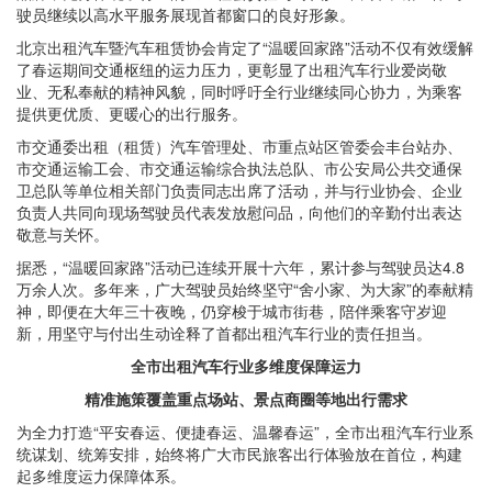
驶员继续以高水平服务展现首都窗口的良好形象。
北京出租汽车暨汽车租赁协会肯定了“温暖回家路”活动不仅有效缓解
了春运期间交通枢纽的运力压力，更彰显了出租汽车行业爱岗敬
业、无私奉献的精神风貌，同时呼吁全行业继续同心协力，为乘客
提供更优质、更暖心的出行服务。
市交通委出租（租赁）汽车管理处、市重点站区管委会丰台站办、
市交通运输工会、市交通运输综合执法总队、市公安局公共交通保
卫总队等单位相关部门负责同志出席了活动，并与行业协会、企业
负责人共同向现场驾驶员代表发放慰问品，向他们的辛勤付出表达
敬意与关怀。
据悉，“温暖回家路”活动已连续开展十六年，累计参与驾驶员达4.8
万余人次。多年来，广大驾驶员始终坚守“舍小家、为大家”的奉献精
神，即便在大年三十夜晚，仍穿梭于城市街巷，陪伴乘客守岁迎
新，用坚守与付出生动诠释了首都出租汽车行业的责任担当。
全市出租汽车行业多维度保障运力
精准施策覆盖重点场站、景点商圈等地出行需求
为全力打造“平安春运、便捷春运、温馨春运”，全市出租汽车行业系
统谋划、统筹安排，始终将广大市民旅客出行体验放在首位，构建
起多维度运力保障体系。