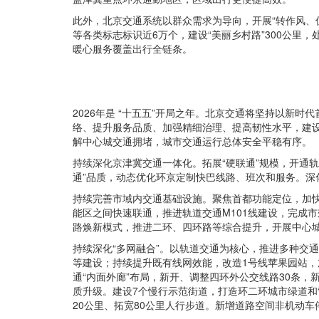
此外，北京交通系统以群众需求为导向，开展“转作风、
等各类标志标识近6万个，建设“美丽乡村路”300公里
暖心服务覆盖出行全链条。
2026年是 “十五五”开局之年。
北京交通将坚持以新时代
络、提升服务品质、加强精细治理、提高韧性水平，建
解中心城交通拥堵，城市交通运行总体安全平稳有序。
持续深化京津冀交通一体化。拓展“硬联通”规模，开通轨
通”品质，动态优化环京定制快巴线路、班次和服务。
持续完善市域内交通基础设施。聚焦首都功能定位，加
能区之间快速联通，推进轨道交通M101线建设，完成
路焕新模式，推进二环、四环路等综合提升，开展中心
持续深化“多网融合”。以轨道交通为核心，推进多种交通
等建设；持续提升既有线网效能，改造1号线苹果园站，
通“内面外廊”布局，新开、调整四环外公交线路30条，
质升级。建设7个慢行示范街道，打造环二环城市绿道和
20公里、拓宽80公里人行步道。新增道路空间非机动