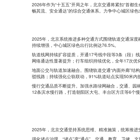
2026
年作为“十五五”开局之年，北京交通将紧扣“首都
畅其流、安全通达”的综合交通体系。力争中心城区绿色出
2025
年，北京系统推进多种交通方式围绕轨道交通深度
持续增强，中心城区绿色出行比例达76.5%。
轨道线网持续扩容提质，开通17号线中段等3条（段）线
网络通达性显著提升；行车组织持续优化，全年17次优
地面公交与轨道加速融合。围绕轨道交通“内面外廊”结构，
驳线路；持续强化公轨联动，91%轨道站点实现50米
慢行交通品质不断提升。加强水路绿网融合，交通、园林
12条滨水慢行路，打造朝阳区大屯、丰台区方庄等6个
2025年，北京交通坚持系统思维、精准施策，统筹推
强化堵点治理，“堵点”变“通点”。交通、教育、卫健、