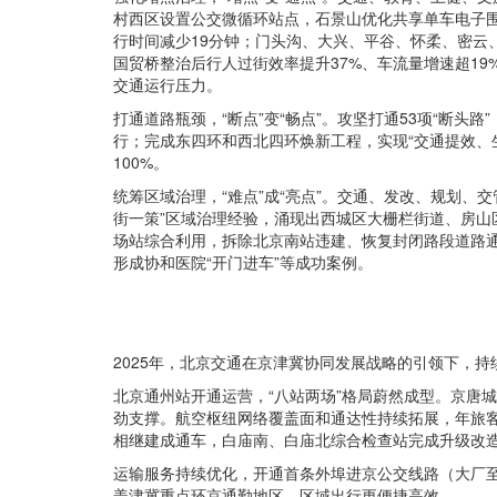
村西区设置公交微循环站点，石景山优化共享单车电子围
行时间减少19分钟；门头沟、大兴、平谷、怀柔、密云、
国贸桥整治后行人过街效率提升37%、车流量增速超19
交通运行压力。
打通道路瓶颈，“断点”变“畅点”。攻坚打通53项“断
行；完成东四环和西北四环焕新工程，实现“交通提效、
100%。
统筹区域治理，“难点”成“亮点”。交通、发改、规划、
街一策”区域治理经验，涌现出西城区大栅栏街道、房山
场站综合利用，拆除北京南站违建、恢复封闭路段道路通
形成协和医院“开门进车”等成功案例。
2025年，北京交通在京津冀协同发展战略的引领下，持续
北京通州站开通运营，“八站两场”格局蔚然成型。京唐
劲支撑。航空枢纽网络覆盖面和通达性持续拓展，年旅客
相继建成通车，白庙南、白庙北综合检查站完成升级改
运输服务持续优化，开通首条外埠进京公交线路（大厂至
盖津冀重点环京通勤地区，区域出行更便捷高效。