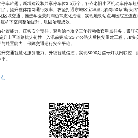
停车难题，新增建设和共享停车位3.5万个，补齐老旧小区机动车停车
梗阻”，提升整体路网通行效率。攻坚打通东城区宝华里北街等50条“断头
。优化区域交通，推进学医景商周边常态化治理，实现地铁站点与医院直连
46座桥下空间整治提升，巩固治理成效。
处置能力。压实安全责任，聚焦治本攻坚三年行动收官重点任务，紧盯公
提升山区道路抗灾韧性，入汛前完成“25·7”公路灾后恢复重建工程，加快
应与处置能力，保障交通运行安全平稳。
交通智慧化服务能力。升级智慧信控，实现8000处信号灯联网联控，建成
水平。
重点