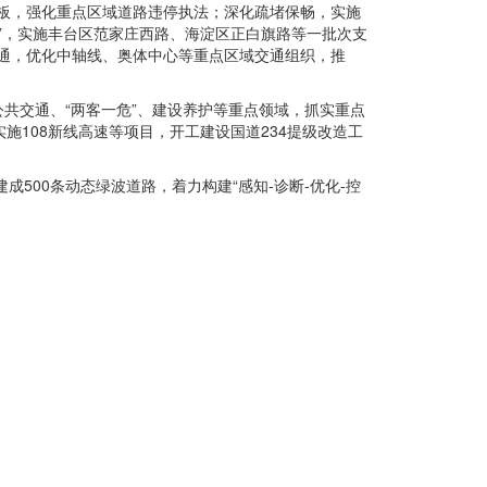
短板，强化重点区域道路违停执法；深化疏堵保畅，实施
路”，实施丰台区范家庄西路、海淀区正白旗路等一批次支
直通，优化中轴线、奥体中心等重点区域交通组织，推
共交通、“两客一危”、建设养护等重点领域，抓实重点
实施108新线高速等项目，开工建设国道234提级改造工
500条动态绿波道路，着力构建“感知-诊断-优化-控