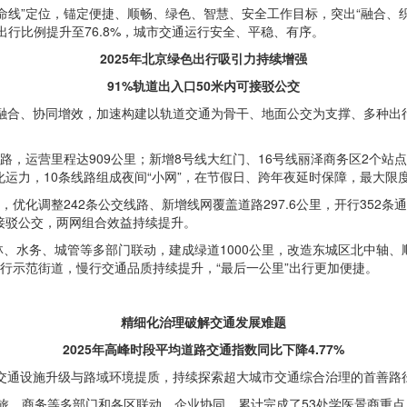
生命线”定位，锚定便捷、顺畅、绿色、智慧、安全工作目标，突出“融合、
行比例提升至76.8%，城市交通运行安全、平稳、有序。
2025年北京绿色出行吸引力持续增强
91%轨道出入口50米内可接驳公交
融合、协同增效，加速构建以轨道交通为骨干、地面公交为支撑、多种出行
路，运营里程达909公里；新增8号线大红门、16号线丽泽商务区2个站
化运力，10条线路组成夜间“小网”，在节假日、跨年夜延时保障，最大限
优化调整242条公交线路、新增线网覆盖道路297.6公里，开行352条
内接驳公交，两网组合效益持续提升。
、水务、城管等多部门联动，建成绿道1000公里，改造东城区北中轴、
慢行示范街道，慢行交通品质持续提升，“最后一公里”出行更加便捷。
精细化治理破解交通发展难题
2025年高峰时段平均道路交通指数同比下降4.77%
进交通设施升级与路域环境提质，持续探索超大城市交通综合治理的首善路
文旅、商务等多部门和各区联动、企业协同，累计完成了53处学医景商重