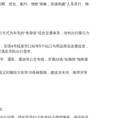
织网、优化、集约、增效”策略，加速构建“人享其行、物
方式为补充的“鱼骨状”综合交通体系，绿色出行吸引力
点，实现4号线菜市口站等5个站口与周边商业连通改造，
度满足市民出行需求。
通学、通医、通游等公交专线，开通22条“短频快”地铁接
顺义区顺恒大街等10条林荫路，建设凉水河、南旱河等
径。
点点位治理；优化提升61个轨道站点接驳服务，海淀中关