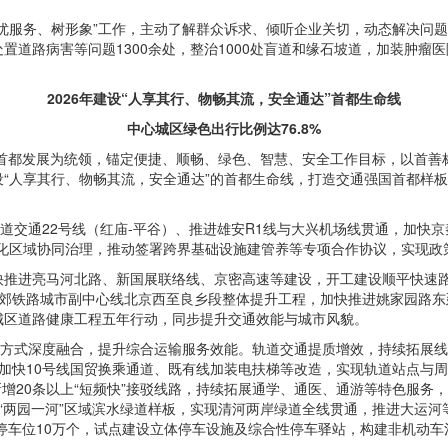
优服务、树形象”工作，主动了解群众诉求、倾听企业关切，动态解决问题
，处置道路病害等问题1300余处，整治1000处盲道和缘石坡道，加装肿
2026
年
建设“人享其行、物畅其流，安全通达”首都生命线
中心城区绿色出行比例达76.8%
首都发展为统领，锚定便捷、顺畅、绿色、智慧、安全工作目标，以首善
设
“人享其行、物畅其流，安全通达”的首都生命线，打造交通强国首都样板
道交通22号线（红庙-平谷）、推进雄安R1线与大兴机场线贯通，加快京
深化区域协同治理，推动签署跨界基础设施建管养等专项合作协议，实现政
快推进亮马河北路、新国展联络线、京密高速等建设，开工建设顺平快速
市郊铁路城市副中心线北京西至良乡段整体提升工程，加快推进姚家园路
城区道路健康工程五年行动，同步提升交通效能与城市风貌。
方式深度融合，提升综合运输服务效能。轨道交通提质增效，持续拓展线网
加快10号线国贸换乘通道、既有线加装电扶梯等改造，实现轨道站点与周
新增20条以上“短频快”接驳线路，持续拓展通学、通医、通游等特色服务，
“两园一河”区域滨水绿道样板，实现清河两岸绿道全线贯通，推进大运
车停车位10万个，试点建设立体停车设施及综合性停车驿站，构建非机动车