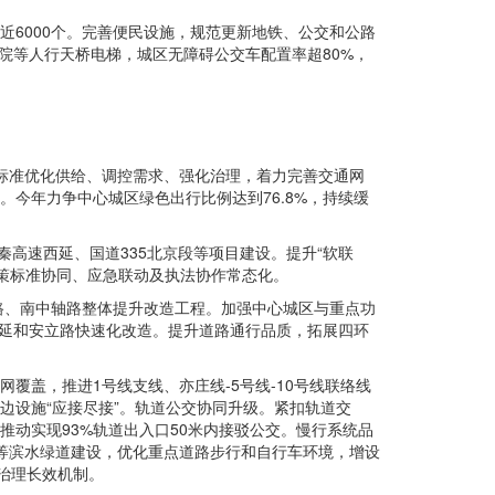
近6000个。完善便民设施，规范更新地铁、公交和公路
瘤医院等人行天桥电梯，城区无障碍公交车配置率超80%，
标准优化供给、调控需求、强化治理，着力完善交通网
。今年力争中心城区绿色出行比例达到76.8%，持续缓
秦高速西延、国道335北京段等项目建设。提升“软联
策标准协同、应急联动及执法协作常态化。
路、南中轴路整体提升改造工程。加强中心城区与重点功
东延和安立路快速化改造。提升道路通行品质，拓展四环
覆盖，推进1号线支线、亦庄线-5号线-10号线联络线
边设施“应接尽接”。轨道公交协同升级。紧扣轨道交
推动实现93%轨道出入口50米内接驳公交。慢行系统品
河等滨水绿道建设，优化重点道路步行和自行车环境，增设
治理长效机制。