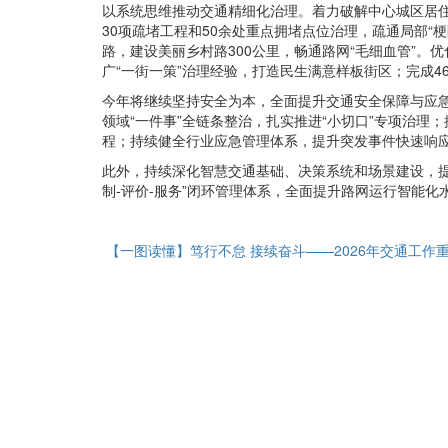
以系统思维推动交通精细化治理。着力破解中心城区居住
30项疏堵工程和50余处重点拥堵点位治理，疏通局部“
路，建设美丽乡村路300公里，畅通路网“毛细血管”
广“一街一策”治理经验，打造民生满意样板街区；完成
今年将继续坚持安全为本，全面提升交通安全保障与应急
领域“一件事”全链条整治，扎实推进“小切口”专项治理；
程；持续健全行业应急管理体系，提升突发事件快速响
此外，持续深化智慧交通基础、决策系统和场景建设，提升
制-评价-服务”闭环管理体系，全面提升路网运行智能化
【一图读懂】笃行不怠 接续奋斗——2026年交通工作