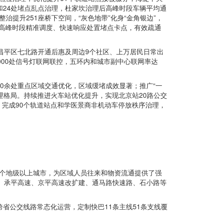
和24处堵点乱点治理，杜家坎治理后高峰时段车辆平均通
治提升251座桥下空间，“灰色地带”化身“金角银边”，
动，高峰时段精准调度、快速响应处置堵点卡点，有效疏通
；昌平区七北路开通后惠及周边9个社区、上万居民日常出
000处信号灯联网联控，五环内和城市副中心联网率达
20余处重点区域交通优化，区域缓堵成效显著；推广“一
理格局。持续推进火车站优化提升，实现北京站20路公交
，完成90个轨道站点和学医景商非机动车停放秩序治理，
6个地级以上城市，为区域人员往来和物资流通提供了强
造、承平高速、京平高速改扩建、通马路快速路、石小路等
省公交线路常态化运营，定制快巴11条主线51条支线覆