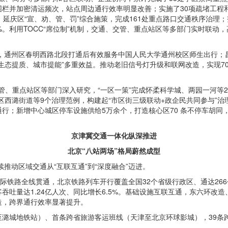
栏并加密清运频次，站点周边通行效率明显改善；实施了30项疏堵工程
延庆区“宣、劝、管、罚”综合施策，完成161处重点路口交通秩序治理；整
%。利用TOCC“席位制”机制，交通、交管、重点站区等多部门实时联
头路”，通州区春明西路北段打通后有效服务中国人民大学通州校区师生出行
生态提质、城市提能”多重效益。推动老旧信号灯升级和联网改造，实现7
交管、重点站区等部门深入研究，“一区一策”完成怀柔科学城、两园一河等
区西潞街道等9个治理范例，构建起“市区街三级联动+政企民共同参与”治
行；新增中心城区停车设施供给5万余个，打造核心区70 条不停车胡同
京津冀交通一体化纵深推进
北京“八站两场”格局蔚然成型
推动区域交通从“互联互通”到“深度融合”迈进。
城际铁路全线贯通，北京铁路列车开行覆盖全国32个省级行政区、通达26
吞吐量达1.24亿人次、同比增长6.5%。基础设施互联互通，东六环改
造，跨界通行效率显著提升。
潞城地铁站）、首条跨省旅游客运班线（天津至北京环球影城），39条跨