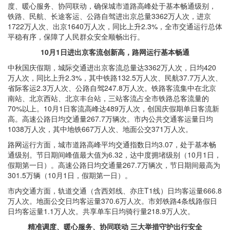
度、暖心服务、协同联动，确保城
市道路高峰处于基本畅
通级别，
铁路、民航、长途客运、公路自驾
进出京总量3362万人次
，进京
1722万人次、出京1640万人次，同比上升2.3%，全市交通运行总体
平稳有序，保障了人民群众安全顺畅出行。
10
月1日进出京客流创新高，路网运行基本畅通
中秋国庆假期，城际交通进出京客流总量达3362万人次，日均420
万人次，同比上升2.3%，其中铁路132.5万人次、民航37.7万人次、
省际客运2.3万人次、公路自驾247.8万人次。铁路客流集中在北京
南站、北京西站、北京丰台站，三站客流占全市铁路总客流量的
70%以上。10月1日客流高峰达489万人次，创国庆假期单日客流新
高。高速公路日均交通量267.7万辆次。市内公共交通客运量日均
1038万人次，其中地铁667万人次、地面公交371万人次。
路网运行方面，城市道路高峰平均交通指数日均3.07，处于基本畅
通级别。节日期间峰值最大值为6.32，达中度拥堵级别（10月1日，
假期第一日）。高速公路日均交通量267.7万辆次，节日期间最高为
301.5万辆（10月1日，假期第一日）。
市内交通方面，轨道交通（含西郊线、亦庄T1线）日均客运量666.8
万人次。地面公交日均客运量370.6万人次。市郊铁路4条线路假日
日均客运量1.1万人次。共享单车日均骑行量218.9万人次。
精准调度、暖心服务、
协同联动 三大举措守护出行安全