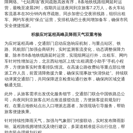
障网
络。“七站两场”夜间疏散高效有序
，8条地铁线路组网延时运
营，最晚至凌晨2时，假期
共运送夜间到京旅客7.2万人，
各火车站
客流基本在30分钟内有序疏散
。同步加密公交夜班线路，组织出租
车、网约车夜间“保点”运营，安排机场巴士夜间增加备车，确保市民
安全便捷抵家。
积极应对返程高峰及降雨天气双重考验
为应对返程
高峰，
交通部门启动应急响应机制，与重点站区、铁
路、民航部门加强会商研判，实时监测客流变化，动态调整保障力
量。除本市8条地铁线路延时运营，实现组网运行外，出租车、网约
车针对性增加运力，北京西站地区上线“出租调度小助手”手机小程
序，方便旅客实时查看排队情况。在高速公路收费站等重点部位增
派工作人员，前置清障救援力量，确保实现事故“快清快处”。持续联
动津冀交通部门，共同保障进京检查站通行效率，确保跨区域交通
畅通无阻。
此外，从旅客需求出发优化服务细节，交通部门联合中国铁路总公
司，向夜间到京旅客点对点推送接驳信息，方便旅客提前规划行
程。在重点地铁站点出入口增派志愿者，加强现场引导服务，帮助
旅客便捷换乘。
针对持续性降雨天气，加强与气象部门对接联动，实时发布降雨影
响、返程路线拥堵情况及绕行建议，多渠道精准提示出行信息，帮
助市民合理规划行程。