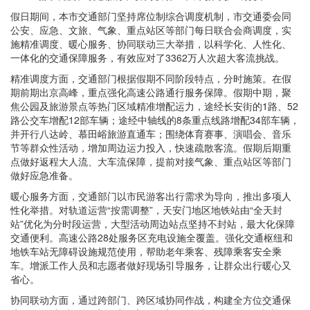
假日期间，本市交通部门坚持席位制综合调度机制，市交通委会同
公安、应急、文旅、气象、重点站区等部门每日联合会商调度，实
施
精准调度、暖心服务、
协同联动三大举措，以科学化、人性化、
一体化的交通保障服务，有效应对了3362万人次超大客流挑战。
精准调度方面，交通部门根据假期不同阶段特点，分时施策。在假
期前期出京高峰，重点强化高速公路通行服务保障。假期中期，聚
焦公园及旅游景点等热门区域精准增配运力，途经长安街的1路、52
路公交车增配12部车辆；途经中轴线的8条重点线路增配34部车辆，
并开行八达岭、慕田峪旅游直通车；围绕体育赛事、演唱会、音乐
节等群众性活动，增加周边运力投入，快速疏散客流。假期后期重
点做好返程大人流、大车流保障，提前对接气象、重点站区等部门
做好应急准备。
暖心服务方面，交通部门以市民游客出行需求为导向，推出多项人
性化举措。对轨道运营“按需调整”，天安门地区地铁站由“全天封
站”优化为分时段运营，大型活动周边站点坚持不封站，最大化保障
交通便利。高速公路28处服务区充电设施全覆盖。强化交通枢纽和
地铁车站无障碍设施规范使用，帮助老年乘客、残障乘客安全乘
车。增派工作人员和志愿者做好现场引导服务，让群众出行暖心又
省心。
协同联动方面，通过跨部门、跨区域协同作战，构建全方位交通保