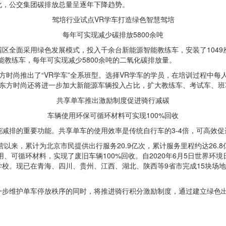
化，公交集团碳排放总量呈逐年下降趋势。
驾培行业试点VR学车打造绿色智慧驾培
每年可实现减少碳排放5800余吨
区全面采用绿色发展模式，投入千余台新能源智能教练车，安装了1049
能教练车，每年可实现减少5800余吨的二氧化碳排放量。
时尚推出了“VR学车”全系班型。选择VR学车的学员，在培训过程中每人
，东方时尚还将进一步加大新能源车辆投入占比，扩大教练车、考试车、班
共享单车推出激励制度促进骑行减碳
车辆使用环保可循环材料可实现100%回收
减排的重要功能。共享单车的使用效率是传统自行车的3-4倍，可高效
以来，累计为北京市民提供出行服务20.9亿次，累计服务里程约达26.8
用、可循环材料，实现了废旧车辆100%回收。自2020年6月5日世界环
校。现已在青海、四川、贵州、江西、湖北、陕西等9省市完成15块场地的
一步维护单车停放秩序的同时，将推进骑行积分激励制度，通过建立绿色