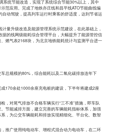
空调系统节能改造，实现了系统综合节能30%以上，其中
示范应用。完成了地铁亦庄线和昌平线ATO节能曲线编
量的自动驾驶，提高列车运行时乘客的舒适度，达到节省运
场线计量升级改造及能源管理系统示范建设，在此基础上，
础数据的线网级能耗综合管理平台，大幅提升了能源管控信
、燃气表2168块，为北京地铁能耗统计与监测平台进一
车总规模的80%，综合能耗以及二氧化碳排放连年下
70余处1000余座充电桩的建设，下半年将建成2座
检，对尾气排放不合格车辆实行“三不准”措施，即车队
求。节能减排方面，建立完善的车辆能耗指标体系，加强
体系，为公交车辆能耗和排放实现精细化、平台化、数智
结构，推广使用纯电动车、增程式混合动力电动车，在二环