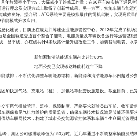
，且年故障率小于1%，大幅减少了维修工作量；在66座车站实施了通风
运行理念及实现方式上取得了创新性成果。另一方面，实施车辆节能运行
节能成效良好。据介绍，ATO系统主要是模拟最佳的司机驾驶，实现高质
O节能模式升级应用。
息化建设，目前正在规划并筹建企业能源管控中心。2013年完成了机
平台是全国轨道交通首个整合了能耗、电能质量及车辆设备运行等运营基
号线、昌平线、亦庄线共计4条线路计量升级改造工作，加装智能电表、水表
新能源和清洁能源车辆占比超过80%
地面公交已实现碳达峰能耗连年下降
能减排，不断优化调整车辆能源结构，新能源和清洁能源车比例超过公交
团加快加气站、充电站（桩）、加氢站等配套设施建设。截至目前，已完成1
交车尾气排放管理、监控、保障制度。严格要求驾驶员出车前、收车后例
强车辆保修尾气排放维护的质量监管，确保车辆技术状况满足节能环保要
团借助车联网技术，构建了城市公交能源管控体系和车辆全生命周期管理
碳达峰，集团公司碳排放峰值为150万吨。近几年通过不断调整车辆能源