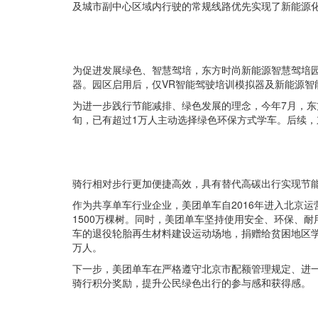
及城市副中心区域内行驶的常规线路优先实现了新能源
为促进发展绿色、智慧驾培，东方时尚新能源智慧驾培园
器。园区启用后，仅VR智能驾驶培训模拟器及新能源智
为进一步践行节能减排、绿色发展的理念，今年7月，东方
旬，已有超过1万人主动选择绿色环保方式学车。后续
骑行相对步行更加便捷高效，具有替代高碳出行实现节能
作为共享单车行业企业，美团单车自2016年进入北京运营
1500万棵树。同时，美团单车坚持使用安全、环保、耐
车的退役轮胎再生材料建设运动场地，捐赠给贫困地区学
万人。
下一步，美团单车在严格遵守北京市配额管理规定、进
骑行积分奖励，提升公民绿色出行的参与感和获得感。