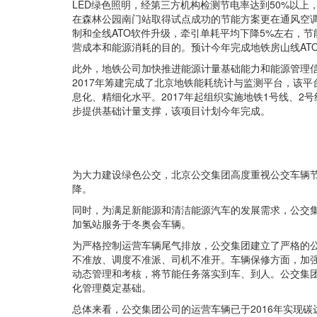
LED绿色照明，经第三方机构检测节电率达到50%以上
在森林公园南门站取得试点成功的节能方案更在通风空调
制和全线ATO软件升级，牵引单耗平均下降5%左右，
营成本和能源消耗的目的。预计今年完成地铁房山线AT
此外，地铁公司加快推进能源计量基础能力和能源管理信
2017年筹建完成了北京地铁能耗统计与监测平台，该
息化、精细化水平。2017年起组织实施地铁1号线、2
步提供基础计量支撑，该项目计划今年完成。
为大力建设绿色公交，北京公交集团高度重视公交车辆节
降。
同时，为满足新能源和清洁能源汽车的发展需求，公交集
加氢站服务于冬奥会车辆。
为严格控制运营车辆尾气排放，公交集团建立了严格的公
不准放、调度不准派、司机不准开。车辆保修方面，加
动态管理和考核，将节能任务落实到车、到人。公交集
化管理奠定基础。
总体来看，公交集团公司的运营车辆已于2016年实现