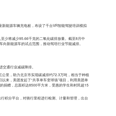
座新能源车辆充电桩，布设了千台VR智能驾驶培训模拟
至少将减少95.66千克的二氧化碳排放量。截至8月中
车向新能源车的试点范围，推动驾培行业节能减排。
促进交通行业减碳降排。
亿公里，助力北京市实现碳减排约72.3万吨，相当于种植
境日以来，美团发起了“共享单车变球场”项目，利用美团单
捐赠，总面积达8500平方米，受惠的学生和村民超15
出行积分平台，对骑行里程进行检测、计量和管理，出台