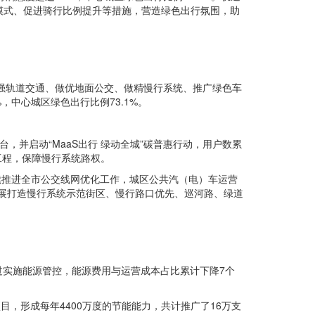
模式、促进骑行比例提升等措施，营造绿色出行氛围，助
做强轨道交通、做优地面公交、做精慢行系统、推广绿色车
，中心城区绿色出行比例73.1%。
并启动“MaaS出行 绿动全城”碳普惠行动，用户数累
工程，保障慢行系统路权。
持续推进全市公交线网优化工作，城区公共汽（电）车运营
，开展打造慢行系统示范街区、慢行路口优先、巡河路、绿道
过实施能源管控，能源费用与运营成本占比累计下降7个
目，形成每年4400万度的节能能力，共计推广了16万支