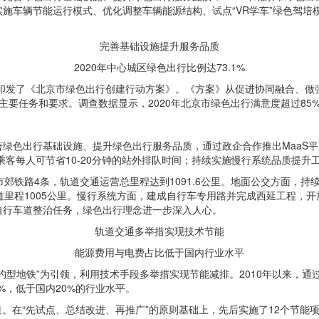
施车辆节能运行模式、优化调整车辆能源结构、试点“VR学车”绿色驾培
完善基础设施提升服务品质
2020年中心城区绿色出行比例达73.1%
室印发了《北京市绿色出行创建行动方案》。《方案》从促进协同融合、
要任务和要求。调查数据显示，2020年北京市绿色出行满意度超过85%
色出行基础设施、提升绿色出行服务品质，通过政企合作推出MaaS平台，
乘客每人可节省10-20分钟的站外排队时间；持续实施慢行系统品质提升
市郊铁路4条，轨道交通运营总里程达到1091.6公里。地面公交方面，
专用道里程1005公里。慢行系统方面，建成自行车专用路并完成西延工程
里自行车道整治任务，绿色出行理念进一步深入人心。
轨道交通多举措实现技术节能
能源费用与电费占比低于国内行业水平
约型地铁”为引领，利用技术手段多举措实现节能减排。2010年以来，通
%，低于国内20%的行业水平。
。在“先试点、总结改进、再推广”的原则基础上，先后实施了12个节能项