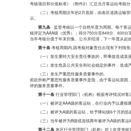
考核项目和分值标准》（附件2）汇总当月客运站考核分
（二）考核周期次年的2月底前，由各区道路运输
示。
第九条
监管考核以一个自然年度为周期。每个客运站
核评定为AAA级（优秀）；得分750分至849分、60
当年考核分值于年末归集、公示并结清，下一年度从起
第十条
考核周期内,因考核对象责任出现有下列情形
（一）发生重特大安全责任事故的，即事故造成直接
（二）发生危及公共安全和社会稳定的事件，造成
（三）发生严重恶性服务质量事件的。
前款所称严重恶性服务质量事件是指，由于客运站原因
评的服务质量事件。
第十一条
行业管理部门（机构）根据考评情况对客
（一）被评定AAA级的客运站，在行业内予以通报
（二）被评为A级的客运站，给予降站级6个月的惩
（三）当年被评为B级或连续两年被评为A级的客运
第十二条
各区行业管理部门（机构）对上年度考核