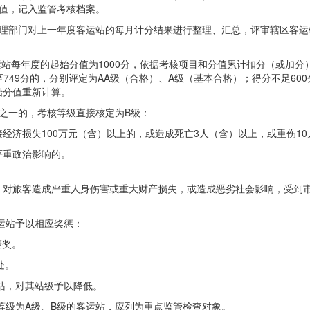
值，记入监管考核档案。
管理部门对上一年度客运站的每月计分结果进行整理、汇总，评审辖区客运
每年度的起始分值为1000分，依据考核项目和分值累计扣分（或加分）
0分至749分的，分别评定为AA级（合格）、A级（基本合格）；得分不足60
始分值重新计算。
之一的，考核等级直接核定为B级：
经济损失100万元（含）以上的，或造成死亡3人（含）以上，或重伤1
严重政治影响的。
，对旅客造成严重人身伤害或重大财产损失，或造成恶劣社会影响，受到
运站予以相应奖惩：
褒奖。
处。
站，对其站级予以降低。
等级为A级、B级的客运站，应列为重点监管检查对象。