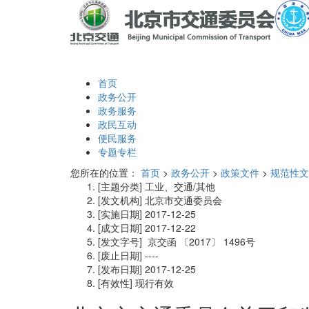
首页
政务公开
政务服务
政民互动
便民服务
专题专栏
您所在的位置：
首页
>
政务公开
>
政策文件
>
规范性文
[主题分类]
工业、交通/其他
[发文机构]
北京市交通委员会
[实施日期]
2017-12-25
[成文日期]
2017-12-22
[发文字号]
京交函
〔2017〕
1496号
[废止日期]
----
[发布日期]
2017-12-25
[有效性]
现行有效