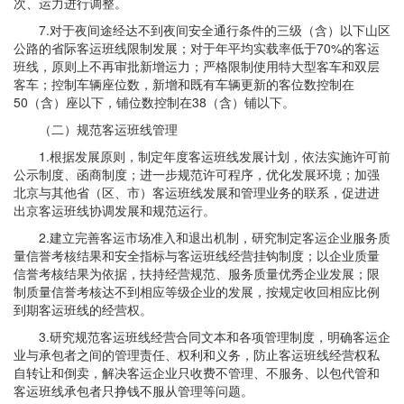
次、运力进行调整。
7.对于夜间途经达不到夜间安全通行条件的三级（含）以下山区
公路的省际客运班线限制发展；对于年平均实载率低于70%的客运
班线，原则上不再审批新增运力；严格限制使用特大型客车和双层
客车；控制车辆座位数，新增和既有车辆更新的客位数控制在
50（含）座以下，铺位数控制在38（含）铺以下。
（二）规范客运班线管理
1.根据发展原则，制定年度客运班线发展计划，依法实施许可前
公示制度、函商制度；进一步规范许可程序，优化发展环境；加强
北京与其他省（区、市）客运班线发展和管理业务的联系，促进进
出京客运班线协调发展和规范运行。
2.建立完善客运市场准入和退出机制，研究制定客运企业服务质
量信誉考核结果和安全指标与客运班线经营挂钩制度；以企业质量
信誉考核结果为依据，扶持经营规范、服务质量优秀企业发展；限
制质量信誉考核达不到相应等级企业的发展，按规定收回相应比例
到期客运班线的经营权。
3.研究规范客运班线经营合同文本和各项管理制度，明确客运企
业与承包者之间的管理责任、权利和义务，防止客运班线经营权私
自转让和倒卖，解决客运企业只收费不管理、不服务、以包代管和
客运班线承包者只挣钱不服从管理等问题。