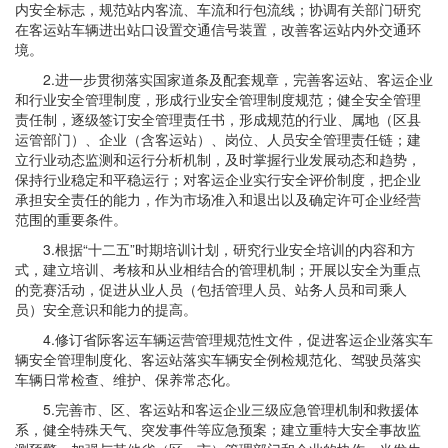
内安全标志，规范站内客流、车流和行包流线；协调有关部门研究
在客运站车辆进出站口设置交通信号装置，改善客运站内外交通环
境。
2.进一步贯彻落实国家道条及配套规章，完善客运站、客运企业
和行业安全管理制度，形成行业安全管理制度规范；健全安全管理
责任制，逐级签订安全管理责任书，形成规范的行业、属地（区县
运管部门）、企业（含客运站）、岗位、人员安全管理责任链；建
立行业动态监测和运行分析机制，及时掌握行业发展动态和趋势，
保持行业稳定和平稳运行；对客运企业实行安全评价制度，把企业
承担安全责任的能力，作为市场准入和退出以及确定许可企业经营
范围的重要条件。
3.根据“十二五”时期培训计划，研究行业安全培训的内容和方
式，建立培训、考核和从业相结合的管理机制；开展以安全为重点
的竞赛活动，促进从业人员（包括管理人员、站务人员和司乘人
员）安全意识和能力的提高。
4.修订省际客运车辆运营管理规范性文件，促进客运企业落实车
辆安全管理制度化、客运站落实车辆安全例检规范化、驾驶员落实
车辆日常检查、维护、保养常态化。
5.完善市、区、客运站和客运企业三级应急管理机制和救援体
系，健全特殊天气、突发事件等应急预案；建立重特大安全事故监