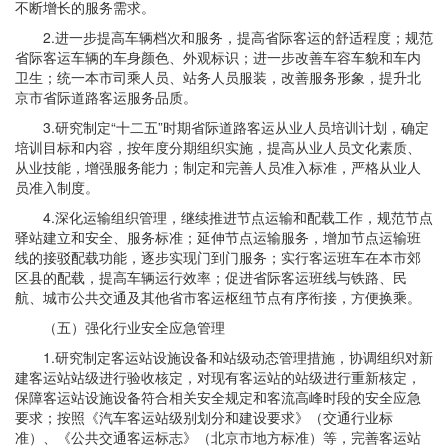
不断增长的服务需求。
2.进一步提高车辆档次和服务，提高省际客运的舒适程度；规范
省际客运车辆的车身颜色、外观标识；进一步改善车容车貌和车内
卫生；统一本市司乘人员、站务人员服装，改善服务形象，提升北
京市省际道路客运服务品质。
3.研究制定“十二五”时期省际道路客运从业人员培训计划，确定
培训目标和内容，按年度分期组织实施，提高从业人员文化素质、
从业技能，增强服务能力；制定和完善人员准入标准，严格从业人
员准入制度。
4.深化运输组织管理，继续推进节点运输和配载工作，规范节点
驿站建立和安全、服务标准；延伸节点运输服务，增加节点运输班
线的接驳配载功能，逐步实现门到门服务；实行客运班车在本市郊
区县的配载，提高车辆运行效率；促进省际客运班线与铁路、民
航、城市公共交通及其他省市客运枢纽节点有序衔接，方便换乘。
（五）强化行业安全应急管理
1.研究制定客运站设施设备和站级动态管理措施，协调组织对新
建客运站站级进行验收核定，对现有客运站的站级进行重新核定，
保障客运站设施设备符合相关安全规定和客流高峰时段的安全应急
要求；按照《汽车客运站级别划分和建设要求》（交通行业标
准）、《公共交通客运标志》（北京市地方标准）等，完善客运站