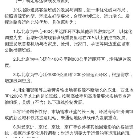
（一）确定客运班线发展原则
加快省际道路客运班线的发展与调整，进一步优化线网布局，
按照资源节约型、环境友好型要求，合理控制班次、运力增长。发
挥道路客运的比较优势。具体原则为：
1.以北京为中心400公里运距环区和其他班线密集地区，以优化
调整为主，新增班线与现有班线重复里程在70%以上的控制发展。
侧重发展首都机场与石家庄、沧州、张家口、承德等周边重点城市
公航衔接班线。
2.以北京为中心延伸400公里到800公里运距环区，增强通达深
度。
3.以北京为中心延伸800公里到1200公里运距环区，根据需求，
增加线网密度。
4.川渝湘鄂赣等主要劳务输出地和客源不断增长的东北、西北地
区1200公里以上的超长班线，按照高效率和高质量要求实施节点运
输组织，县级（不含）以下班线控制发展。
5.将经济增长性好、市场需求旺盛的长三角、环渤海等经济圈组
成的新区域和铁路提速甩站、未通达地区班线作为发展重点。
6.对受京沪、京张、京沈、京广等铁路和其他因素影响的客运班
线，根据市场变化进行调整；对运力明显大于运量的客运班线的班