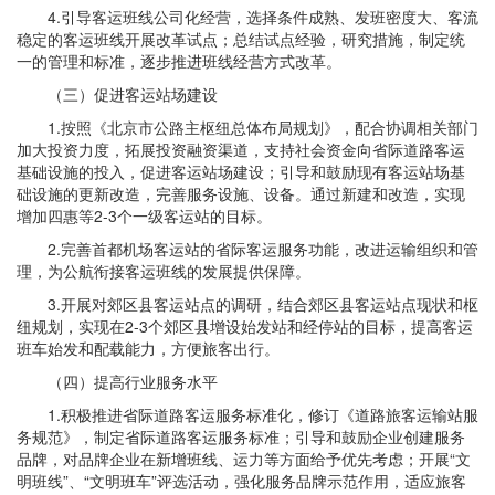
4.引导客运班线公司化经营，选择条件成熟、发班密度大、客流
稳定的客运班线开展改革试点；总结试点经验，研究措施，制定统
一的管理和标准，逐步推进班线经营方式改革。
（三）促进客运站场建设
1.按照《北京市公路主枢纽总体布局规划》，配合协调相关部门
加大投资力度，拓展投资融资渠道，支持社会资金向省际道路客运
基础设施的投入，促进客运站场建设；引导和鼓励现有客运站场基
础设施的更新改造，完善服务设施、设备。通过新建和改造，实现
增加四惠等2-3个一级客运站的目标。
2.完善首都机场客运站的省际客运服务功能，改进运输组织和管
理，为公航衔接客运班线的发展提供保障。
3.开展对郊区县客运站点的调研，结合郊区县客运站点现状和枢
纽规划，实现在2-3个郊区县增设始发站和经停站的目标，提高客运
班车始发和配载能力，方便旅客出行。
（四）提高行业服务水平
1.积极推进省际道路客运服务标准化，修订《道路旅客运输站服
务规范》，制定省际道路客运服务标准；引导和鼓励企业创建服务
品牌，对品牌企业在新增班线、运力等方面给予优先考虑；开展“文
明班线”、“文明班车”评选活动，强化服务品牌示范作用，适应旅客