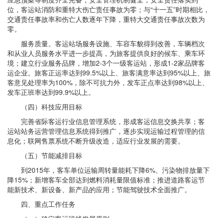
位，客运站消防和重特大伤亡责任事故为零；与“十一五”时期相比，
交通责任事故率和伤亡人数逐年下降，重特大交通责任事故次数为
零。
服务质量。客运站场服务设施、车容车貌得到改善，车辆档次
和从业人员服务水平进一步提高，为旅客提供良好的候车、乘车环
境；建立行业服务品牌，增加2-3个一级客运站，形成1-2家品牌客
运企业。旅客正运率达到99.5%以上、旅客满意率达到95%以上、旅
客意见处理率为100%，除不可抗力外，发车正点率达到98%以上、
发车正班率达到99.9%以上。
（四）科技应用目标
完善省际客运行业信息管理系统，形成客运信息交换共享；客
运站站务运营管理信息系统得到推广，逐步实现运输过程管理的信
息化；联网售票系统不断升级改造，适应行业发展的需要。
（五）节能减排目标
到2015年，客车单位运输周转量能耗下降6%、污染物排放量下
降15%；新增客车全部达到燃料消耗量限值标准；推进道路客运节
能新技术、新设备、新产品的应用；节能驾驶技术全面推广。
四、重点工作任务