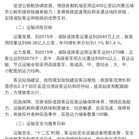
促进公铁航协调发展。增强首都机场至周边400公里以内重点城
市公航衔接班线服务能力；发展铁路提速甩站和未通达地区班线，
实现省际客运和铁路的优势互补。
（二）运输供给目标
运量发展。到2015年，省际道路客运量达到2640万人次，旅客
周转量达到96.36亿人公里，年均增长率分别为1.1% 和1.4 %。
运力发展。到2015年，省际道路客运营运客车达到1270辆，总
客位达到52070个；其中，高级客车所占比重达到95%以上。直达运
输、节点运输全部采用高级客车。形成高、中、普结合，大、中、
小配套的运力结构。
客运站场建设。按照规划加快建设客运枢纽；根据客流增长和
需求在2-3个郊区县适当增设客运站和经停站，提高始发和配载能
力，方便旅客出行。
应急保障。完善省际道路客运应急运输保障体系，增强应急能
力。运输机构和通讯联络制度健全、信息畅通、反应迅速、保障有
力，有效应对各种应急事件，应急运力储备数量100辆。
（三）运输安全与服务目标
运输安全。“十二五”时期，客运站安全设施设备明显改善，安全
应急预案等制度齐全完备，安全管理机制健全，安全责任落实到