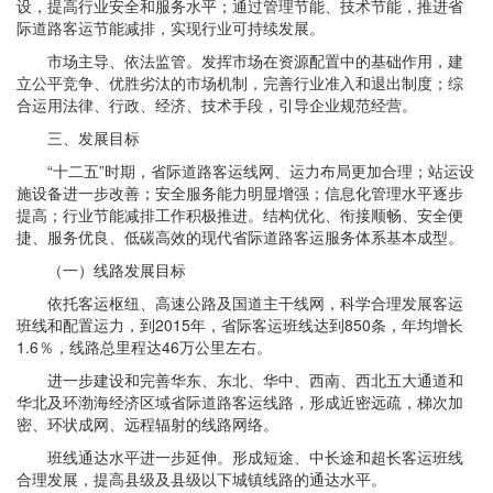
设，提高行业安全和服务水平；通过管理节能、技术节能，推进省
际道路客运节能减排，实现行业可持续发展。
市场主导、依法监管。发挥市场在资源配置中的基础作用，建
立公平竞争、优胜劣汰的市场机制，完善行业准入和退出制度；综
合运用法律、行政、经济、技术手段，引导企业规范经营。
三、发展目标
“十二五”时期，省际道路客运线网、运力布局更加合理；站运设
施设备进一步改善；安全服务能力明显增强；信息化管理水平逐步
提高；行业节能减排工作积极推进。结构优化、衔接顺畅、安全便
捷、服务优良、低碳高效的现代省际道路客运服务体系基本成型。
（一）线路发展目标
依托客运枢纽、高速公路及国道主干线网，科学合理发展客运
班线和配置运力，到2015年，省际客运班线达到850条，年均增长
1.6％，线路总里程达46万公里左右。
进一步建设和完善华东、东北、华中、西南、西北五大通道和
华北及环渤海经济区域省际道路客运线路，形成近密远疏，梯次加
密、环状成网、远程辐射的线路网络。
班线通达水平进一步延伸。形成短途、中长途和超长客运班线
合理发展，提高县级及县级以下城镇线路的通达水平。