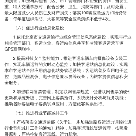
测预警，加强与其他省（区、市）管理部门和企业的协作，当发生
重、特大交通事故时，配合公安、卫生、消防等部门，及时处置，
最大限度减少人员伤亡及财产损失；落实100辆应急运力和物资储
备；每年度组织消防、大客流等安全应急演练不低于4次。
（六）促进行业信息化建设
1.依托北京市交通运输行业综合管理信息系统建设，实现与行业
相关管理部门、客运企业、客运站信息共享和省际客运运营车辆
GPS联网联控。
2.提高科技安全监控能力，推进客运车辆车内摄像设备安装工
作，实现车辆运营的实时动态监控；加快客运站信息化建设，实现
本市客运站全部应用信息化站务管理系统；客运站普及应用电子监
控、危险品检测仪、电子信息显示屏等设备，为旅客提供信息和安
全服务。
3.加强联网售票管理，制定联网售票规范；促进联网售票的硬件
更新和系统升级，完善网上客票预订、系统统计分析与服务功能；
推动省际客运电子客票试点应用，方便旅客购票出行。
（七）推进行业节能减排工作
1.严格落实交通运输部《关于进一步加强道路客运运力调控推进
行业节能减排工作的通知》精神，加强客运班线资源管理，按照发
展原则，严格控制客运班线、运力新增。