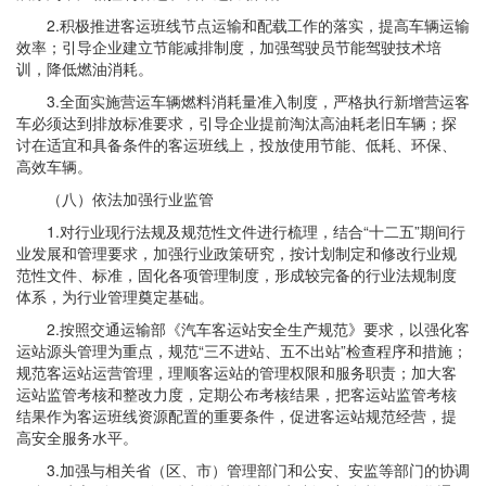
2.积极推进客运班线节点运输和配载工作的落实，提高车辆运输
效率；引导企业建立节能减排制度，加强驾驶员节能驾驶技术培
训，降低燃油消耗。
3.全面实施营运车辆燃料消耗量准入制度，严格执行新增营运客
车必须达到排放标准要求，引导企业提前淘汰高油耗老旧车辆；探
讨在适宜和具备条件的客运班线上，投放使用节能、低耗、环保、
高效车辆。
（八）依法加强行业监管
1.对行业现行法规及规范性文件进行梳理，结合“十二五”期间行
业发展和管理要求，加强行业政策研究，按计划制定和修改行业规
范性文件、标准，固化各项管理制度，形成较完备的行业法规制度
体系，为行业管理奠定基础。
2.按照交通运输部《汽车客运站安全生产规范》要求，以强化客
运站源头管理为重点，规范“三不进站、五不出站”检查程序和措施；
规范客运站运营管理，理顺客运站的管理权限和服务职责；加大客
运站监管考核和整改力度，定期公布考核结果，把客运站监管考核
结果作为客运班线资源配置的重要条件，促进客运站规范经营，提
高安全服务水平。
3.加强与相关省（区、市）管理部门和公安、安监等部门的协调