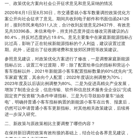
一、政策优化方案向社会公开征求意见和意见采纳的情况
2020年6月1日至6月30日，市交通委就小客车数量调控政策优化方
案公开向社会征求了意见。期间共收到电子邮件和书面信函24126
封，接到市民来电5311人次，合计收到反馈意见29437件、有效意
见共33396条。来信来电中，持支持态度并提出修改完善建议的占
80.4%，持反对态度的占19.6%。意见主要集中在家庭新能源指标占
比过高，影响了正在轮候新能源指标的个人利益，建议设置过渡
期。此外，还提出了征收拥堵费和发放郊区牌照等政策建议。
参照意见建议，对政策优化方案进行了修改，一是调整家庭新能源
指标占比，设置三年过渡期，即：除了配置给单位的指标和营运小
客车指标以外，2021年新能源小客车配置指标数量的60%优先向“无
车家庭”配置，其余向个人配置；2022年度该比例调整为70%；
2023年度及以后该比例调整为80%。二是为促进高精尖产业发展，
增加了制造业企业，信息传输、软件和信息技术服务业企业以“完成
固定资产投资额”为条件申请指标。三是为引导鼓励存量车“油改
电”，明确持普通小客车指标购置的新能源小客车在出售、报废后，
仍然可以申请普通小客车更新指标。对其他相关政策建议，后续将
进一步深入研究。
二、新政策与原政策相比主要调整了哪些内容？
在保持新旧调控政策有效衔接的基础上，结合社会各界意见建议，