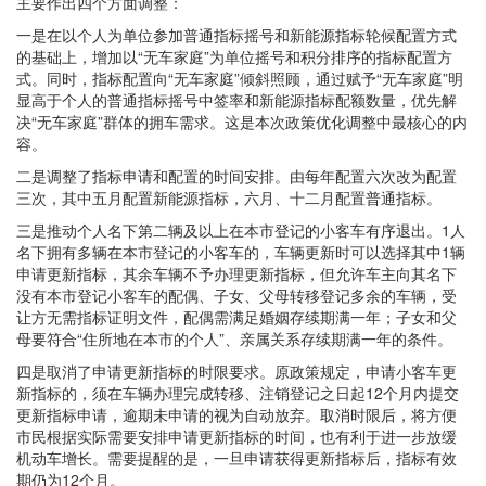
主要作出四个方面调整：
一是在以个人为单位参加普通指标摇号和新能源指标轮候配置方式
的基础上，增加以“无车家庭”为单位摇号和积分排序的指标配置方
式。同时，指标配置向“无车家庭”倾斜照顾，通过赋予“无车家庭”明
显高于个人的普通指标摇号中签率和新能源指标配额数量，优先解
决“无车家庭”群体的拥车需求。这是本次政策优化调整中最核心的内
容。
二是调整了指标申请和配置的时间安排。由每年配置六次改为配置
三次，其中五月配置新能源指标，六月、十二月配置普通指标。
三是推动个人名下第二辆及以上在本市登记的小客车有序退出。1人
名下拥有多辆在本市登记的小客车的，车辆更新时可以选择其中1辆
申请更新指标，其余车辆不予办理更新指标，但允许车主向其名下
没有本市登记小客车的配偶、子女、父母转移登记多余的车辆，受
让方无需指标证明文件，配偶需满足婚姻存续期满一年；子女和父
母要符合“住所地在本市的个人”、亲属关系存续期满一年的条件。
四是取消了申请更新指标的时限要求。原政策规定，申请小客车更
新指标的，须在车辆办理完成转移、注销登记之日起12个月内提交
更新指标申请，逾期未申请的视为自动放弃。取消时限后，将方便
市民根据实际需要安排申请更新指标的时间，也有利于进一步放缓
机动车增长。需要提醒的是，一旦申请获得更新指标后，指标有效
期仍为12个月。