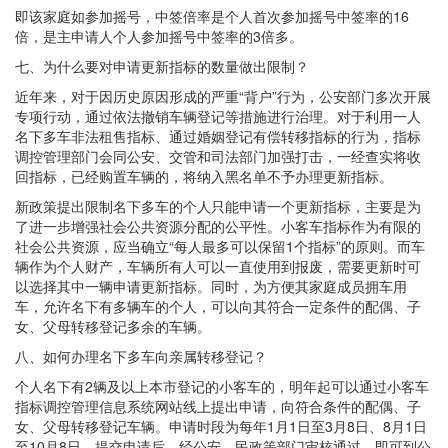
即该家庭如参加摇号，中签倍率是个人首次参加摇号中签率的16
倍，是主申请人个人参加摇号中签率的3倍多。
七、为什么要对申请更新指标的数量做出限制？
近年来，对于因历史原因形成的严重“背户”行为，公安部门多次开展
专项行动，通过依法撤销车辆登记等措施进行治理。对于利用一人
名下多车非法租售指标、通过婚姻登记有偿转移指标的行为，指标
调控管理部门会同公安、交管和司法部门加强打击，一经查实将收
回指标，已经购置车辆的，将纳入黑名单不予办理更新指标。
新政策提出限制名下多车的个人只能申请一个更新指标，主要是为
了进一步增强社会公共资源分配的公平性。小客车指标作为有限的
社会公共资源，应当确立“每人最多可以保留1个指标”的原则。而车
辆作为个人财产，车辆所有人可以一直使用到报废，需要更新时可
以选择其中一辆申请更新指标。同时，为方便其家庭成员拥车用
车，允许名下有多辆车的个人，可以向其符合一定条件的配偶、子
女、父母转移登记多余的车辆。
八、如何办理名下多车向亲属转移登记？
个人名下有2辆及以上本市登记的小客车的，明年起可以通过小客车
指标调控管理信息系统网站线上提出申请，向符合条件的配偶、子
女、父母转移登记车辆。申请时段为每年1月1日至3月8日、8月1日
至10月8日。提交申请后，经公安、民政等部门审核通过，即可到公