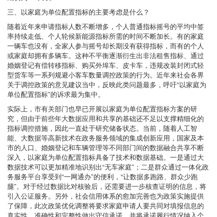
三、以家庭为单位配置指标的主要考虑是什么？
随着近年来申请指标人数不断增多，个人普通指标摇号的平均中签
率持续走低、个人轮候新能源指标所需的时间不断加长。有的家庭
一辆车也没有，全家人参与摇号却长期没有获得指标，而有的个人
或家庭却拥有多辆车。这种不平衡逐渐衍生出非法租售指标、通过
婚姻登记有偿转移指标、购买外埠车、皮卡车，违规改装封闭式轻
型货车等一系列规避小客车数量调控政策的行为。近年来社会各界
关于调控政策的意见建议当中，反映此类问题最多，呼吁“以家庭为
单位配置指标”的诉求最为集中。
实际上，市有关部门也早已开展以家庭为单位配置指标方案的研
究，但由于前些年大数据应用和共享的基础还不足以支撑精细化的
指标调控措施，因此一直处于研究储备状态。当前，随着人工智
能、大数据等高新技术在政务服务领域的集成创新应用，国家及本
市的人口、婚姻登记和车辆管理等不同部门间的数据融合共享不断
深入，以家庭为单位配置指标具备了技术和数据基础。一是通过大
数据技术可以更加精准地识别出“无车家庭”；二是群众通过一体化政
务服务平台享受到“一网通办”的便利，“让数据多跑路、群众少跑
腿”。对于经过数据比对核验后，还需要进一步核查证明的信息，将
引入公证服务。另外，社会信用体系的愈加完善也为政策实施提供
了保障，此次政策优化调整将要求家庭申请人要共同对填报信息的
真实性、准确性和完整性做出守信承诺，并将承诺履行情况纳入个