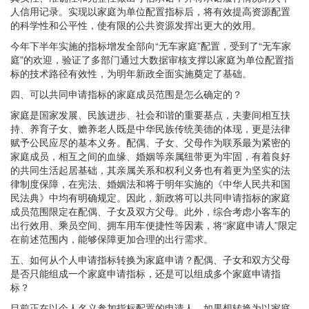
人信用记录。实现以家庭为单位配置指标后，将有效提高资源配置
的科学性和公平性，使有限的公共资源发挥出更大的效用。
今年下半年实施的指标增发全部向“无车家庭”配置，受到了“无车家
庭”的欢迎，验证了多部门通过大数据审核支撑以家庭为单位配置指
标的技术路径有效性，为明年新政全面实施奠定了基础。
四、可以共同申请指标的家庭成员范围是怎么确定的？
家庭是国家发展、民族进步、社会和谐的重要基点，夫妻间相互扶
持、养育子女、赡养老人既是中华民族传统美德的体现，更是法律
赋予公民应尽的基本义务。配偶、子女、父母作为联系最为紧密的
家庭成员，相互之间的血缘、婚姻等亲属纽带更为牢固，有着良好
的共同生活起居基础，其亲属关系和权利义务也有着更为坚实的法
律制度保障，在宪法、婚姻法和将于明年实施的《中华人民共和国
民法典》中均有明确规定。因此，新政将可以共同申请指标的家庭
成员范围限定在配偶、子女及双方父母。此外，综合考虑小客车的
出行效用、乘员空间、拥车用车便捷性等因素，将“家庭申请人”限定
在前述范围内，能够保障更加合理的出行需求。
五、如何从个人申请指标转换为家庭申请？配偶、子女和双方父母
是否只能组成一个家庭申请指标，还是可以组成多个家庭申请指
标？
目前正在以个人名义参加指标配置的申请人，如果想转换为以家庭