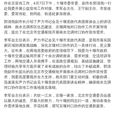
作在京宣传工作，4月7日下午，十堰市委常委、副市长郭清尧一行
赴我委开展公益宣传工作对接。李军会主任、王宁副主任、市发改
委、委宣传处、协同处、轨道处参加座谈。
郭清尧副市长介绍了尹力书记会见十堰党政代表团座谈会上的讲话
精神、南水北调库区生态建设、京堰两地对口协作工作开展等情
况，提出了在北京市交通枢纽开展南水北调对口协作宣传需求。
李军会主任表示，尹力书记会见十堰市党政代表团，是我市落实国
家区域协调发展战略、深化京堰对口协作的又一具体行动，意义重
大。近年来，在两地党委政府的坚强领导下，我委与十堰市政府、
十堰市交通运输局开展了十余次调研座谈、需求对接、交流培训等
工作，两地交通人并肩携手，在道路交通规划、基础设施建设、管
理经验共享等方面开展了卓有成效的合作，结出了丰硕成果。郭清
尧副市长提出的在北京市交通枢纽开展南水北调对口协作宣传需
求，我委高度重视并全力支持，相关部门要主动对接、积极协调，
迅速落实尹力书记会见十堰党政代表团座谈会精神，确保南水北调
对口协作宣传工作落地落实落细。
李军会主任表示：共饮一江水，京堰一家亲，北京市交通委员会愿
以最大的诚意、尽最大的努力，与十堰的同志们一道，推动各项合
作需求落地生根、开花结果，谱写京堰对口协作的交通新篇章。