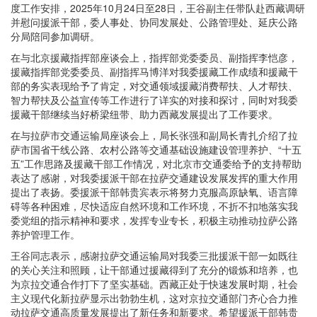
度工作安排，2025年10月24日至28日，王谷副主任带队赴西藏调研
并慰问援派干部，委人事处、协同发展处、公路管理处、延庆公路
分局陪同参加调研。
在与北京援藏指挥部座谈会上，指挥部党委委员、副指挥李恺彦，
援藏指挥部党委委员、副指挥马博洋对我委援藏工作成绩和援藏干
部的务实表现给予了肯定，对交通领域援藏消费帮扶、人才帮扶、
智力帮扶及公益宣传等工作进行了详实的对接和探讨，同时对我委
援藏干部继续当好桥梁纽带、助力西藏发展提出了工作要求。
在与拉萨市交通运输局座谈会上，局长张强和副局长青扎介绍了拉
萨市国省干线公路、农村公路等交通基础设施建设管理养护、“十五
五”工作思路及援藏干部工作情况，对北京市交通委给予的支持帮助
表达了感谢，对我委援派干部在拉萨交通建设发展发挥的重大作用
提出了表扬。委援派干部韩贵宾表示将努力克服高原缺氧、语言障
碍等各种困难，尽快适应自然环境和工作环境，不折不扣地落实我
委党组的指示精神和要求，发挥专业专长，积极主动推动拉萨公路
养护管理工作。
王谷同志表示，感谢拉萨交通运输局对我委三批援派干部一如既往
的关心关注和照顾，让干部通过援藏得到了充分的锻炼和培养，也
为京拉交通合作打下了坚实基础。西藏正处于快速发展时期，社会
主义现代化新拉萨显示出勃勃生机，这对京拉交通部门齐心合力推
动拉萨交通高质量发展提出了新任务和新要求。希望援派干部韩贵