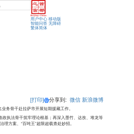
用户中心
移动版
智能问答
无障碍
繁体
简体
[打印]
分享到:
微信
新浪微博
名业务骨干赴拉萨市开展短期援藏工作。
市路政执法骨干筑牢理论根基；再深入墨竹、达孜、堆龙等
治理方案、“百吨王”超限超载查处妙招。