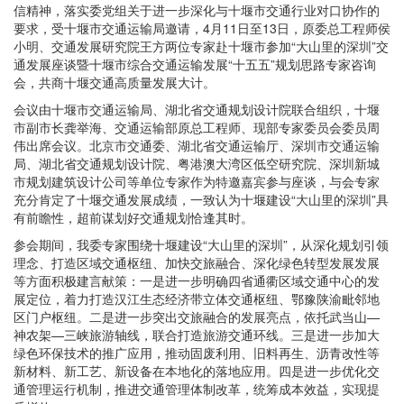
信精神，落实委党组关于进一步深化与十堰市交通行业对口协作的
要求，受十堰市交通运输局邀请，4月11日至13日，
原委总工程师侯
小明
、交通发展研究院王方两位专家赴十堰市参加“大山里的深圳”交
通发展座谈暨十堰市综合交通运输发展
“十五五”规划思路
专家咨询
会，共商十堰交通高质量发展大计。
会议由十堰市交通运输局、湖北省交通规划设计院联合组织，十堰
市副市长龚举海、交通运输部原总工程师、现部专家委员会委员周
伟出席会议。北京市交通委、湖北省交通运输厅、深圳市交通运输
局、湖北省交通规划设计院、粤港澳大湾区低空研究院、深圳新城
市规划建筑设计公司等单位专家作为特邀嘉宾参与座谈，与会专家
充分肯定了十堰交通发展成绩，一致认为十堰建设“大山里的深圳”具
有前瞻性，超前谋划好交通规划恰逢其时。
参会期间，我委专家围绕十堰建设“大山里的深圳”，从深化规划引领
理念、打造区域交通枢纽、加快交旅融合、深化绿色转型发展发展
等方面积极建言献策：一是进一步明确四省通衢区域交通中心的发
展定位，着力打造汉江生态经济带立体交通枢纽、鄂豫陕渝毗邻地
区门户枢纽。二是进一步突出交旅融合的发展亮点，依托武当山—
神农架—三峡旅游轴线，联合打造旅游交通环线。三是进一步加大
绿色环保技术的推广应用，推动固废利用、旧料再生、沥青改性等
新材料、新工艺、新设备在本地化的落地应用。四是进一步优化交
通管理运行机制，推进交通管理体制改革，统筹成本效益，实现提