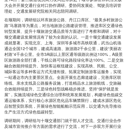
大会并开展交通行业对口协作调研。委协同发展处、驾驶员培训管
理处，交通发展研究院相关同志陪同调研。
在堰期间，调研组以环库旅游公路、丹江口库区、“最美乡村旅游公
路”马塞路等为重点，对当地旅游公路建设管理、推进库区交通绿色
转型发展、提升十堰旅游交通品质等方面进行了考察和调研，对十
堰交通建设发展情况有了较为全面的认识。一是十堰交通建设发展
成就显著。实现北京、上海、深圳等多城市高铁联通，武当山机场
通达全国12个城市，建成高速路、旅游路2千余公里，建设“美丽农
村路”4千余公里。全市3A级以上景区通等级路比例达100%，A级景
区旅游路全部打通，干线公路可绿化路段绿化率达100%。二是交旅
融合效能持续提升。加快客运枢纽建设，实现高铁、民航、公交、
城际客运等多种客运方式无缝衔接。拓展定制旅游客运服务，实现
一站通达市内主要景区景点。全面开展生态廊道建设，完善库区联
络线、亲水支线及公路服务设施，打造精品水上旅游航线，交旅融
合效能持续提升。三是绿色转型战略稳步推进。坚持“保护就是发
展”，实施流域绿色交通综合治理和统筹发展规划，构建绿色低碳交
通运输体系，实行核心水源区危化品车辆禁限行，建成水源区危化
品智慧安防系统，开展绿色智能船舶示范应用，以交通为先导推动
生产生活方式绿色低碳转型。
调研期间，调研组与十堰交通部门就干部人才交流、交通行业合作
及城市宣传推介等方面的需求进行了交流，对下一步双方开展行业