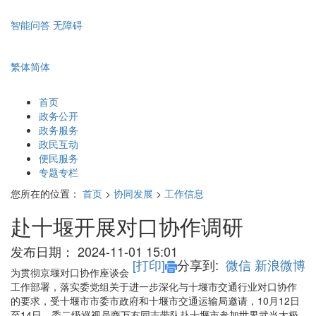
智能问答
无障碍
繁体
简体
首页
政务公开
政务服务
政民互动
便民服务
专题专栏
您所在的位置：
首页
>
协同发展
>
工作信息
赴十堰开展对口协作调研
发布日期：
2024-11-01 15:01
[打印]
分享到:
微信
新浪微博
为贯彻京堰对口协作座谈会
工作部署，落实委党组关于进一步深化与十堰市交通行业对口协作
的要求，受十堰市市委市政府和十堰市交通运输局邀请，10月12日
至14日，委二级巡视员商万友同志带队赴十堰市参加世界武当太极