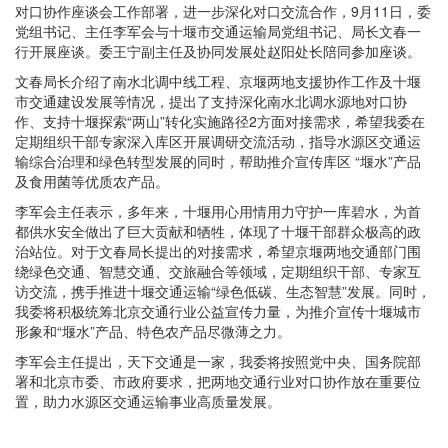
对口协作座谈会工作部署，进一步深化对口交流合作，9月11日，委
党组书记、主任李军会与十堰市交通运输局党组书记、局长文春一
行开展座谈。委王宁副主任及协同发展处赵阳处长陪同参加座谈。
文春局长介绍了南水北调中线工程、京堰两地支援协作工作及十堰
市交通建设发展等情况，提出了支持深化南水北调水源地对口协
作、支持十堰探索“两山”转化实施路径2方面对接需求，希望我委在
定期组织干部专家深入库区开展调研交流活动，指导水源区交通运
输综合治理和绿色转型发展的同时，帮助推介宣传库区 “堰水”产品
及食用菌等优质农产品。
李军会主任表示，多年来，十堰用心用情用力守护一库碧水，为首
都供水安全做出了巨大贡献和牺牲，体现了十堰干部群众极高的政
治站位。对于文春局长提出的对接需求，希望京堰两地交通部门围
绕绿色交通、智慧交通、交旅融合等领域，定期组织干部、专家互
访交流，携手推进十堰交通运输“绿色低碳、生态智慧”发展。同时，
我委将积极统筹北京交通行业公益宣传力量，为推介宣传十堰城市
形象和“堰水”产品、特色农产品尽微薄之力。
李军会主任提出，天下交通是一家，我委将按照党中央、国务院部
署和北京市委、市政府要求，把两地交通行业对口协作放在重要位
置，助力水源区交通运输事业高质量发展。