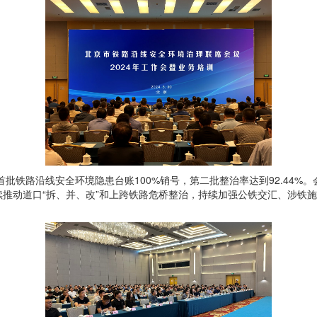
首批铁路沿线安全环境隐患台账100%销号，第二批整治率达到92.44%
推动道口“拆、并、改”和上跨铁路危桥整治，持续加强公铁交汇、涉铁