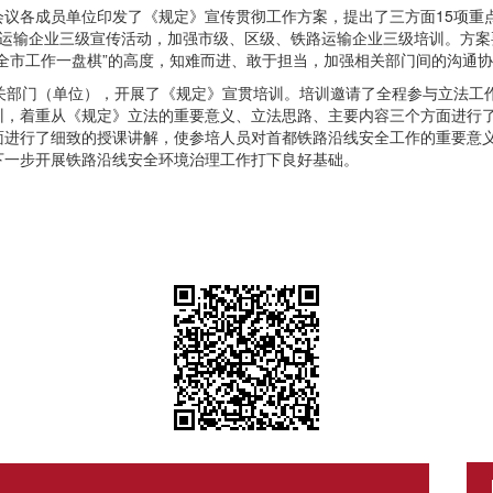
会议各成员单位印发了《规定》宣传贯彻工作方案，提出了三方面15项重
路运输企业三级宣传活动，加强市级、区级、铁路运输企业三级培训。方案
全市工作一盘棋”的高度，知难而进、敢于担当，加强相关部门间的沟通
相关部门（单位），开展了《规定》宣贯培训。培训邀请了全程参与立法工
训，着重从《规定》立法的重要意义、立法思路、主要内容三个方面进行
面进行了细致的授课讲解，使参培人员对首都铁路沿线安全工作的重要意
下一步开展铁路沿线安全环境治理工作打下良好基础。