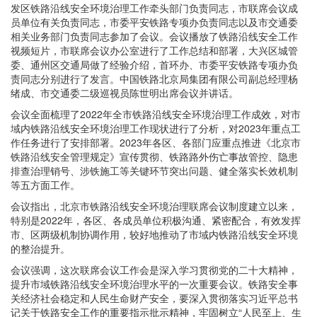
发区铁路沿线安全环境治理工作牵头部门负责同志，市联席会议成
员单位有关负责同志，市委平安铁路专项办负责同志以及市交通委
相关业务部门负责同志参加了会议。会议播放了铁路沿线安全工作
视频短片，市联席会议办公室进行了工作总结和部署，大兴区城管
委、通州区交通局做了经验介绍，首环办、市委平安铁路专项办负
责同志分别进行了发言。中国铁路北京局集团有限公司副总经理杨
绪成、市交通委二级巡视员陈世明出席会议并讲话。
会议全面梳理了2022年全市铁路沿线安全环境治理工作成效，对市
域内铁路沿线安全环境治理工作现状进行了分析，对2023年重点工
作任务进行了安排部署。2023年各区、各部门应重点推进《北京市
铁路沿线安全管理规定》宣传贯彻、铁路路外伤亡事故管控、隐患
排查治理销号、涉铁施工等关键环节突出问题、健全落实长效机制
等五方面工作。
会议指出，北京市铁路沿线安全环境治理联席会议制度建立以来，
特别是2022年，各区、各成员单位积极沟通、紧密配合，有效发挥
市、区两级机制协调作用，较好地推动了市域内铁路沿线安全环境
的整治提升。
会议强调，这次联席会议工作会是深入学习贯彻党的二十大精神，
提升市域铁路沿线安全环境治理水平的一次重要会议。铁路安全事
关经济社会稳定和人民生命财产安全，要深入贯彻落实习近平总书
记关于铁路安全工作的重要指示批示精神，牢固树立“人民至上、生