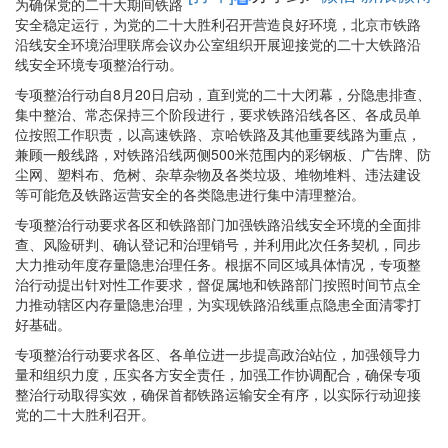
为确保党的二十大期间铁路
安全稳定运行，为党的二十大胜利召开营造良好环境，北京市铁路
沿线安全环境治理联席会议办公室组织开展迎接党的二十大铁路沿
线安全环境专项整治行动。
专项整治行动自8月20日启动，直到党的二十大闭幕，分隐患排查、
集中整治、常态保持三个阶段进行，要求铁路沿线各区、各成员单
位按照工作职责，以高速铁路、京哈铁路及其他重要线路为重点，
兼顾一般线路，对铁路沿线两侧500米范围内的彩钢板、广告牌、防
尘网、塑料布、危树、杂草杂物及各类垃圾、堆物堆料、违法建设
等可能危及铁路运营安全的各类隐患进行集中清理整治。
专项整治行动要求各区和铁路部门加强铁路沿线安全环境的全面排
查、风险研判、确认登记和治理销号，并利用此次任务契机，同步
大力推动年度存量隐患治理任务。根据不同区域具体情况，专项整
治行动提出针对性工作要求，督促属地和铁路部门按照时间节点全
力推动辖区内存量隐患治理，为实现铁路沿线重点隐患全面清零打
好基础。
专项整治行动要求各区、各单位进一步提高政治站位，加强领导力
量和组织力度，压实各方安全责任，加强工作协调配合，确保专项
整治行动取得实效，确保首都铁路运输安全有序，以实际行动迎接
党的二十大胜利召开。