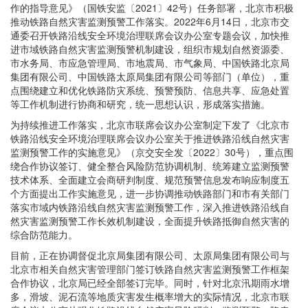
作的指导意见》（国铁安监〔2021〕42号）任务部署，北京市积极
推动铁路自然灾害监测预警工作落实。2022年6月14日，北京市交
通委召开铁路沿线安全环境治理联席会议办公室专题会议，加快推
进市域铁路自然灾害监测预警机制建设，组织市规划自然资源委、
市水务局、市应急管理局、市地震局、市气象局、中国铁路北京局
集团有限公司、中国铁路太原局集团有限公司等部门（单位），重
点围绕建立和优化铁路防灾系统、预警预防、信息共享、应急处置
等工作机制进行协商和研究，统一思想认识，形成落实措施。
为持续推进工作落实，北京市联席会议办公室制定下发了《北京市
铁路沿线安全环境治理联席会议办公室关于推进铁路沿线自然灾害
监测预警工作的实施意见》（京交安全发〔2022〕30号），重点围
绕合作协议签订、健全整合风险防范协调机制、统筹建立监测预警
技术体系、全面建立会商研判制度、规范预警信息发布响应制度五
个方面提出工作实施意见，进一步协调推动铁路部门和市有关部门
落实市域内铁路沿线自然灾害监测预警工作，深入推进铁路沿线自
然灾害监测预警工作长效机制建设，全面提升铁路抵御自然灾害的
综合防范能力。
目前，正在协调督促北京局集团有限公司、太原局集团有限公司与
北京市相关自然灾害管理部门签订铁路自然灾害监测预警工作框架
合作协议，北京局已经全部签订完毕。同时，针对北京汛期雨水增
多，滑坡、泥石流等地质灾害发生概率增大的实际情况，北京市联