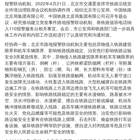
报警联动机制。2022年4月21日，北京市交通委发挥市铁路沿线安
全环境治理联席会议机制协调作用，组织北京市公安局、中国铁路
北京局集团有限公司、中国铁路太原局集团有限公司召开专题会
议，研究推动建立突发事件路地报警联动机制、将铁路值班电话纳
入110报警服务台相关事宜。会后，市公安局和铁路部门进一步就具
体工作内容和内部工作流程进行了认真研究和沟通对接。
经协商一致，北京市路地报警联动机制主要包括异物侵入铁路建筑
限界和机车车辆限界、影响铁路线路稳定、治安危行影响铁路运输
安全3类紧急情形。其中，异物侵入铁路建筑限界和机车车辆限界的
主要有塌方落石、倒树（杆）、公跨铁桥梁防抛网（栏杆）等附属
物和彩钢瓦（房）、防尘（晒、鸟）网、长大塑料布等硬（轻）体
飘浮物坠入铁路线路、刮落至铁路接触网、机动车在无人看守道口
发生故障无法移动、大牲畜进入铁路线路、大型机械擅自在铁路周
边施工作业，在铁路线路上方及周边擅自放飞无人机等可能危及铁
路安全的情形。影响铁路线路稳定的主要有水漫钢轨、路基被水冲
空、洪水冲毁桥台、水漫桥梁、擅自在铁路边打桩或爆破、机动车
辆冲撞铁路桥墩或坠入线路、超高车辆冲撞铁路桥涵、铁路沿线发
生火灾、危化品燃爆等可能危及铁路安全的情形。治安危行影响铁
路运输安全主要有在铁路线路上摆障、石击列车、偷盗铁路行车设
备设施、破坏铁路护网等防护设施、擅自进入封闭线路等危及行车
安全和人民群众生命财产安全的情形。