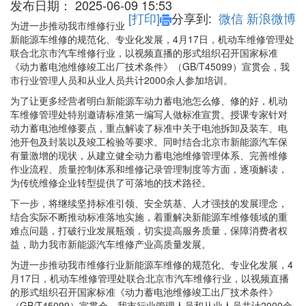
发布日期：
2025-06-09 15:53
[打印]
分享到:
微信
新浪微博
为进一步推动我市维修行业
新能源车维修的规范化、专业化发展，4月17日，机动车维修管理处
联合北京市汽车维修行业，以视频直播的形式组织召开国家标准
《动力蓄电池维修竣工出厂技术条件》（GB/T45099）宣贯会，我
市行业管理人员和从业人员共计2000余人参加培训。
为了让更多经营者明白新能源车动力蓄电池怎么修、修的好，机动
车维修管理处特别邀请标准第一编写人做标准宣贯。授课专家针对
动力蓄电池维修要点，重点解读了标准中关于电池拆卸及装车、电
池开包及封装以及竣工检验等要求。同时结合北京市新能源汽车保
有量激增的现状，从建立健全动力蓄电池维修管理体系、完善维修
作业流程、质量控制体系和维修记录管理制度等方面，逐项解读，
为传统维修企业转型提供了可落地的技术路径。
下一步，将继续坚持标准引领、安全筑基、人才强技的发展理念，
结合实际不断推动标准落地实施，着重解决新能源车维修领域的重
难点问题，打破行业发展瓶颈，切实提高服务质量，保障消费者权
益，助力我市新能源汽车维修产业高质量发展。
为进一步推动我市维修行业新能源车维修的规范化、专业化发展，4
月17日，机动车维修管理处联合北京市汽车维修行业，以视频直播
的形式组织召开国家标准《动力蓄电池维修竣工出厂技术条件》
（GB/T45099）宣贯会，我市行业管理人员和从业人员共计2000余