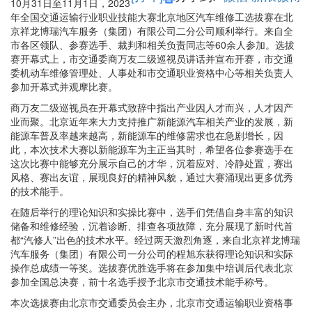
10月31日至11月1日，2023
年全国交通运输行业职业技能大赛北京地区汽车维修工选拔赛在北
京祥龙博瑞汽车服务（集团）有限公司二分公司顺利举行。来自全
市各区领队、参赛选手、裁判和相关负责同志等60余人参加。选拔
赛开幕式上，市交通委商万友二级巡视员讲话并宣布开赛，市交通
委机动车维修管理处、人事处和市交通职业资格中心等相关负责人
参加开幕式并观摩比赛。
商万友二级巡视员在开幕式致辞中指出产业因人才而兴，人才因产
业而聚。北京近年来大力支持推广新能源汽车相关产业的发展，新
能源车普及率越来越高，新能源车的维修需求也在急剧增长，因
此，本次技术大赛以新能源车为主正当其时，希望各位参赛选手在
这次比赛中能够充分展示自己的才华，沉着应对、冷静处置，赛出
风格、赛出友谊，展现良好的精神风貌，通过大赛涌现出更多优秀
的技术能手。
在随后举行的理论知识和实操比赛中，选手们凭借自身丰富的知识
储备和维修经验，沉着诊断、排查各项故障，充分展现了新时代首
都“汽修人”出色的技术水平。经过两天激烈角逐，来自北京祥龙博瑞
汽车服务（集团）有限公司一分公司的程旭东获得理论知识和实际
操作总成绩一等奖。选拔赛优胜选手将在参加集中培训后代表北京
参加全国总决赛，前十名选手授予北京市交通技术能手称号。
本次选拔赛由北京市交通委员会主办，北京市交通运输职业资格事