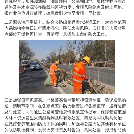
巡视检查，加强加油站、潮白陵园、公墓和山地、集体埋葬点周边
道路及林木资源较多路线的巡视力度，发现风险隐患及时上网格、
报作业单位进行处理，确保做到火情早发现、早处置。
二是源头治理重提升。结合公路绿化返青水浇灌工作，对管养范围
内易燃植物每日进行洒水湿化，降低火灾风险。安排养护人员对重
点部位可燃物再排查、再清理，从源头上做好防火工作。
三是加强值守抓落实。严格落实领导带班和值班制度，确保通讯畅
通，清明节期间，在备勤点安排防火物资进行备勤值守，遇有险情
及时处置，同时通过公路可变信息情报板宣传提示，保障管辖范围
内林木资源发生火情能得到及时有效处置。四是协同联动共防治。
在做好管养范围内防火工作的同时，加强与公路周边其他有林单位
的联防联控机制，发现火灾隐患及时告知、共同处置，形成预防预