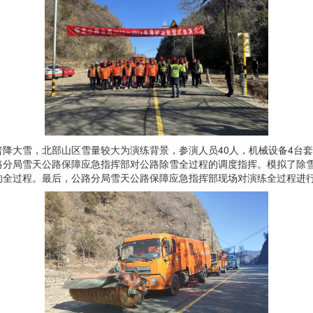
降大雪，北部山区雪量较大为演练背景，参演人员40人，机械设备4台
路分局雪天公路保障应急指挥部对公路除雪全过程的调度指挥。模拟了除
的全过程。最后，公路分局雪天公路保障应急指挥部现场对演练全过程进