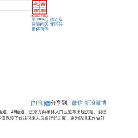
用户中心
移动版
智能问答
无障碍
繁体
简体
[打印]
分享到:
微信
新浪微博
匝道、4#匝道，进京方向杨林入口匝道等出现沉陷、裂缝
不仅保障了过往司乘人员通行舒适度，更为防汛工作做好