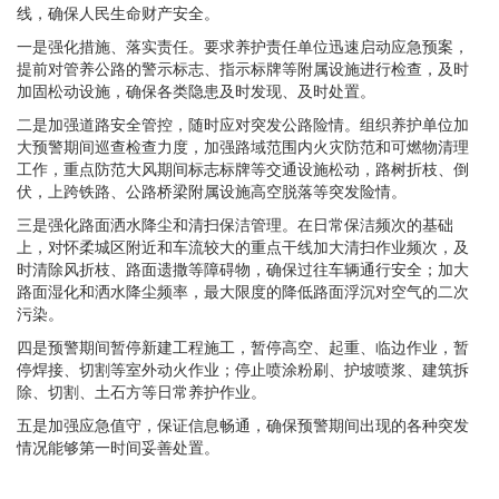
线，确保人民生命财产安全。
一是强化措施、落实责任。要求养护责任单位迅速启动应急预案，
提前对管养公路的警示标志、指示标牌等附属设施进行检查，及时
加固松动设施，确保各类隐患及时发现、及时处置。
二是加强道路安全管控，随时应对突发公路险情。组织养护单位加
大预警期间巡查检查力度，加强路域范围内火灾防范和可燃物清理
工作，重点防范大风期间标志标牌等交通设施松动，路树折枝、倒
伏，上跨铁路、公路桥梁附属设施高空脱落等突发险情。
三是强化路面洒水降尘和清扫保洁管理。在日常保洁频次的基础
上，对怀柔城区附近和车流较大的重点干线加大清扫作业频次，及
时清除风折枝、路面遗撒等障碍物，确保过往车辆通行安全；加大
路面湿化和洒水降尘频率，最大限度的降低路面浮沉对空气的二次
污染。
四是预警期间暂停新建工程施工，暂停高空、起重、临边作业，暂
停焊接、切割等室外动火作业；停止喷涂粉刷、护坡喷浆、建筑拆
除、切割、土石方等日常养护作业。
五是加强应急值守，保证信息畅通，确保预警期间出现的各种突发
情况能够第一时间妥善处置。