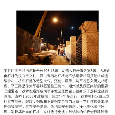
平谷区平三路泃河桥全长406.16米，两侧人行步道各宽3米。大桥两
侧栏杆为汉白玉立柱，汉白玉石材栏板与不锈钢管相间搭配组成连
续护栏，桥栏杆整体造型大气、沉稳、厚重，与平谷悠久历史相呼
应。平三路是作为平谷城区通往三河市、通州以及我区南部的重要
交通通道，该桥也逐渐成为平谷城区居民跑步健身乐于选择途径的
路段。该桥于2008年建成后，经过14年多运行，该桥栏杆汉白玉立
柱存在剥落、裂纹，钢板和不锈钢复合管与汉白玉立柱连接处出现
锈蚀等病害，存在安全隐患。为消除安全隐患，净化美化出行环
境，对损坏严重的栏板、立柱进行更换；对锈蚀的栏板进行除锈作