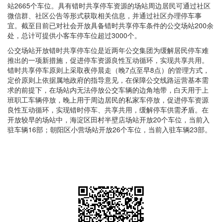
站2665个车位。具有错时共享停车资源的场站周边居民可通过社区
微信群、社区公告等形式获取相关信息，并通过社区办理停车事
宜。截至目前已对社会开放具备错时共享停车条件的公交场站200余
处，总计可提供小客车停车位超过3000个。
公交场站开放错时共享停车位是近两年公交集团为缓解居民停车难
推出的一项新措施，促进停车资源良性互动循环，实现共享共用。
错时共享停车原则上采取夜停晨走（晚7点至早8点）的管理方式，
定价原则上依据属地政府的指导意见，在保障公交线路运营基本需
求的前提下，在场站内无法停放公交车辆的边角地带，白天用于上
班职工车辆停放，晚上用于周边居民的私家车停放，促进停车资源
良性互动循环，实现错时停车、共享共用，缓解停车供需矛盾。在
开放较早的场站中，海淀区田村半壁店场站开放20个车位，当前入
驻车辆16部；朝阳区小营场站开放26个车位，当前入驻车辆23部。