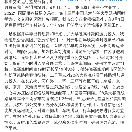
根据交通运行监测分析，9
月将是我市交通最堵月。9月1日当天，我市将迎来中小学开学，
2022年国际服务贸易交易会、第十三届中国艺术节等大型活动同时
举办，公交服务保障任务艰巨。我市公交行业积极应对，自9月1日
起启用新版行车时刻表，全力做好开学季公交运输服务保障工作。
一是根据开学季出行规律和特点，加大早晚高峰期间运力投入。我
委组织公交集团加强分析研判，针对开学后早晚高峰时段家长和学
生出行量显著增加的特点，采取增加早晚高峰车次、延长高峰运营
时间、增配机动车、加发快车等措施，满足出行需求。在各条进城
联络线、途经各大居民区及学校的重点公交线路上，从6时30分开
始，提前半小时进入早高峰运营，加密发车间隔，确保学生及时到
校。晚高峰时间由19时延长至19时30分，做好晚高峰期间市区线路
与郊区线路的客流衔接。二是重点对28条大客流的骨干线路增加运
力投入。在长安街、两广路、二环、三环等市区干线，京通、京
藏、京开、京港澳等高速走廊放射线，快速公交3线、4线，以及副
中心与亦庄区域联络线等增加配车，加密发车间隔。28条大客流线
路早晚高峰平均发车间隔缩短1-2分钟。三是加强远程监控和实时调
度。我委组织公交集团充分发挥区域调度中心作用，通过信息化系
统加强远程调度，对道路拥堵、车辆满载、行车间隔等进行实时监
控，在240余处场站安排备车600余部，将根据道路拥堵及线路运营
情况，及时加入线路运营，减少乘客候车时间，确保运力充足、秩
序平稳。